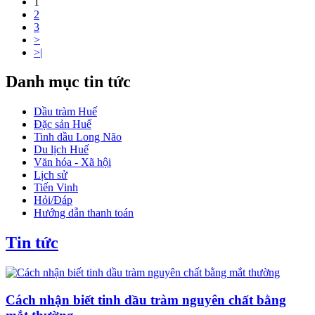
1
2
3
>
>|
Danh mục tin tức
Dầu tràm Huế
Đặc sản Huế
Tinh dầu Long Não
Du lịch Huế
Văn hóa - Xã hội
Lịch sử
Tiến Vinh
Hỏi/Đáp
Hướng dẫn thanh toán
Tin tức
Cách nhận biết tinh dầu tràm nguyên chất bằng