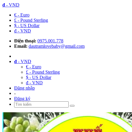
đ
- VND
€ - Euro
£ - Pound Sterling
$ - US Dollar
đ - VND
Điện thoại:
0975.001.778
Email:
dautramlovebaby@gmail.com
đ
- VND
€ - Euro
£ - Pound Sterling
$ - US Dollar
đ - VND
Đăng nhập
-
Đăng ký