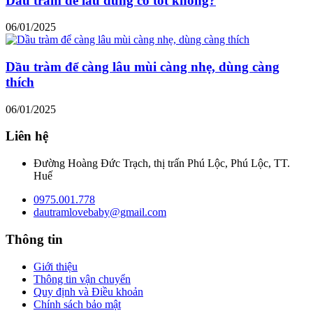
Dầu tràm để lâu dùng có tốt không?
06/01/2025
Dầu tràm để càng lâu mùi càng nhẹ, dùng càng
thích
06/01/2025
Liên hệ
Đường Hoàng Đức Trạch, thị trấn Phú Lộc, Phú Lộc, TT.
Huế
0975.001.778
dautramlovebaby@gmail.com
Thông tin
Giới thiệu
Thông tin vận chuyển
Quy định và Điều khoản
Chính sách bảo mật