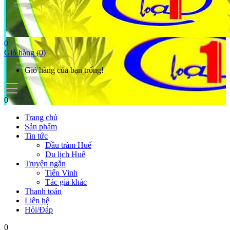
0
Giỏ hàng
(0)
Giỏ hàng của bạn trống!
0
Trang chủ
Sản phẩm
Tin tức
Dầu tràm Huế
Du lịch Huế
Truyện ngắn
Tiến Vinh
Tác giả khác
Thanh toán
Liên hệ
Hỏi/Đáp
0