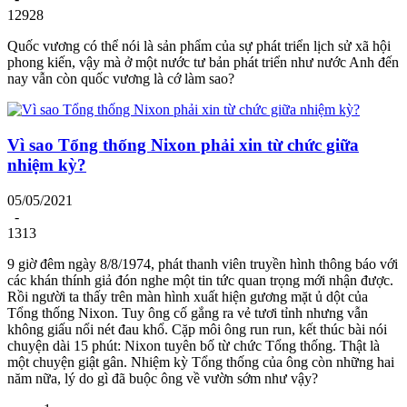
12928
Quốc vương có thể nói là sản phẩm của sự phát triển lịch sử xã hội
phong kiến, vậy mà ở một nước tư bản phát triển như nước Anh đến
nay vẫn còn quốc vương là cớ làm sao?
Vì sao Tổng thống Nixon phải xin từ chức giữa
nhiệm kỳ?
05/05/2021
-
1313
9 giờ đêm ngày 8/8/1974, phát thanh viên truyền hình thông báo với
các khán thính giả đón nghe một tin tức quan trọng mới nhận được.
Rồi người ta thấy trên màn hình xuất hiện gương mặt ủ dột của
Tổng thống Nixon. Tuy ông cố gắng ra vẻ tươi tỉnh nhưng vẫn
không giấu nổi nét đau khổ. Cặp môi ông run run, kết thúc bài nói
chuyện dài 15 phút: Nixon tuyên bố từ chức Tổng thống. Thật là
một chuyện giật gân. Nhiệm kỳ Tổng thống của ông còn những hai
năm nữa, lý do gì đã buộc ông về vườn sớm như vậy?