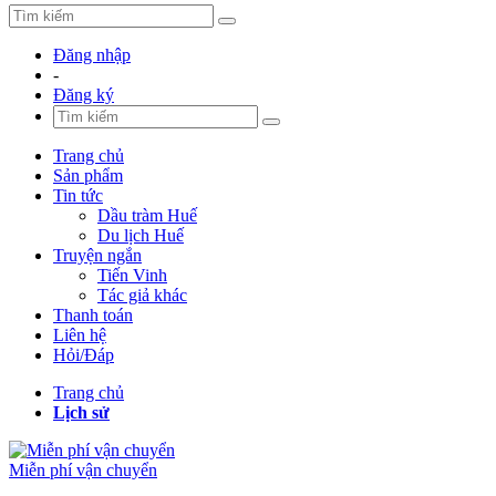
Đăng nhập
-
Đăng ký
Trang chủ
Sản phẩm
Tin tức
Dầu tràm Huế
Du lịch Huế
Truyện ngắn
Tiến Vinh
Tác giả khác
Thanh toán
Liên hệ
Hỏi/Đáp
Trang chủ
Lịch sử
Miễn phí vận chuyển