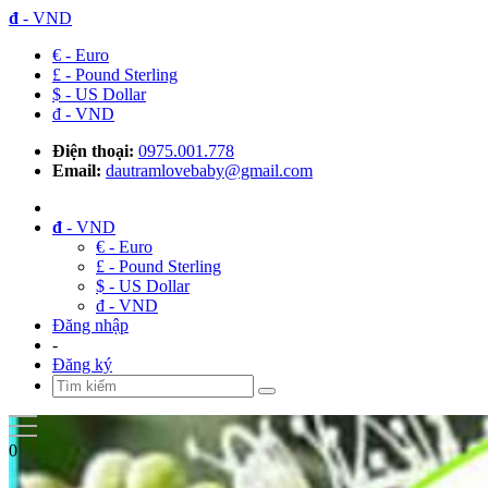
đ
- VND
€ - Euro
£ - Pound Sterling
$ - US Dollar
đ - VND
Điện thoại:
0975.001.778
Email:
dautramlovebaby@gmail.com
đ
- VND
€ - Euro
£ - Pound Sterling
$ - US Dollar
đ - VND
Đăng nhập
-
Đăng ký
0