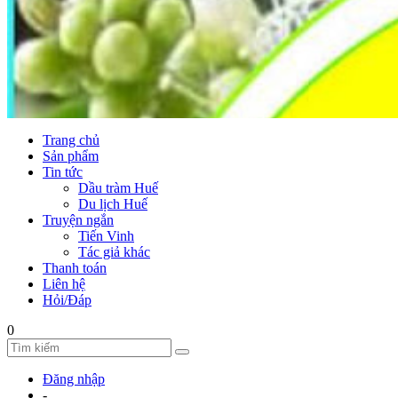
Trang chủ
Sản phẩm
Tin tức
Dầu tràm Huế
Du lịch Huế
Truyện ngắn
Tiến Vinh
Tác giả khác
Thanh toán
Liên hệ
Hỏi/Đáp
0
Đăng nhập
-