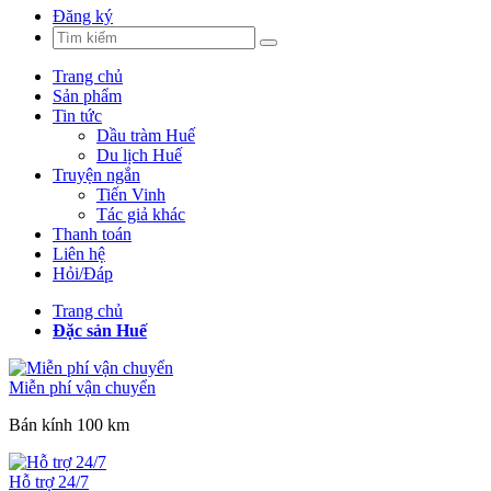
Đăng ký
Trang chủ
Sản phẩm
Tin tức
Dầu tràm Huế
Du lịch Huế
Truyện ngắn
Tiến Vinh
Tác giả khác
Thanh toán
Liên hệ
Hỏi/Đáp
Trang chủ
Đặc sản Huế
Miễn phí vận chuyển
Bán kính 100 km
Hỗ trợ 24/7