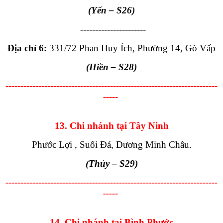
(Yến
– S26
)
----------------------
Địa chỉ 6:
331/72 Phan Huy Ích, Phường 14, Gò Vấp
(Hiền
– S28
)
-----------------------------------------------------------------------
-----
13. Chi nhánh tại Tây Ninh
Phước Lợi , Suối Đá, Dương Minh Châu.
(Thủy
– S29
)
-----------------------------------------------------------------------
-----
14. Chi nhánh tại Bình Phước