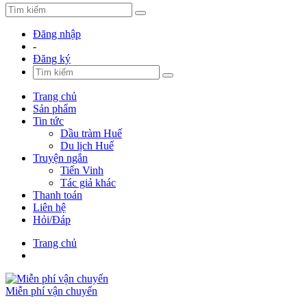
Đăng nhập
-
Đăng ký
Trang chủ
Sản phẩm
Tin tức
Dầu tràm Huế
Du lịch Huế
Truyện ngắn
Tiến Vinh
Tác giả khác
Thanh toán
Liên hệ
Hỏi/Đáp
Trang chủ
Miễn phí vận chuyển