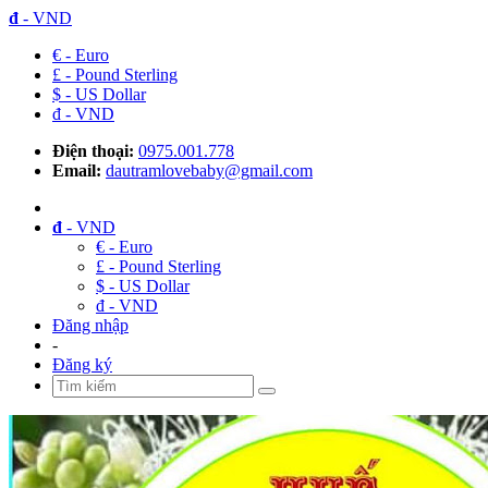
đ
- VND
€ - Euro
£ - Pound Sterling
$ - US Dollar
đ - VND
Điện thoại:
0975.001.778
Email:
dautramlovebaby@gmail.com
đ
- VND
€ - Euro
£ - Pound Sterling
$ - US Dollar
đ - VND
Đăng nhập
-
Đăng ký