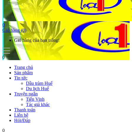
0
Giỏ hàng
(0)
Giỏ hàng của bạn trống!
0
Trang chủ
Sản phẩm
Tin tức
Dầu tràm Huế
Du lịch Huế
Truyện ngắn
Tiến Vinh
Tác giả khác
Thanh toán
Liên hệ
Hỏi/Đáp
0