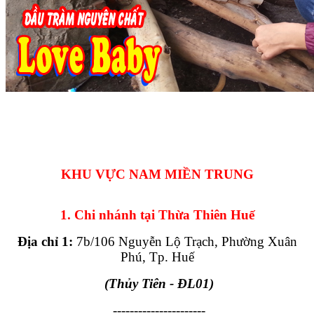
KHU VỰC NAM MIỀN TRUNG
1. Chi nhánh tại Thừa Thiên Huế
Địa chỉ 1:
7b/106 Nguyễn Lộ Trạch, Phường Xuân
Phú, Tp. Huế
(Thủy Tiên - ĐL01)
----------------------