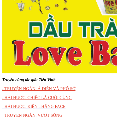
Truyện cùng tác giả: Tiến Vinh
- TRUYỆN NGẮN: Ả ĐIÊN VÀ PHÓ SỞ
- HÀI HƯỚC: CHIẾC LÁ CUỐI CÙNG
- HÀI HƯỚC: KIỆN THẰNG FACE
- TRUYỆN NGẮN: VƯỢT SÓNG