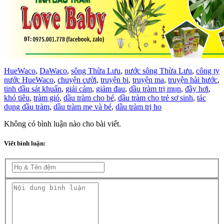
HueWaco
,
DaWaco
,
sông Thừa Lưu
,
nước sông Thừa Lưu
,
công ty
nước HueWaco
,
chuyện cười
,
truyện bi
,
truyện ma
,
truyện hài hước
,
tinh dầu sát khuẩn
,
giải cảm
,
giảm đau
,
dầu tràm trị mụn
,
đầy hơi
,
khó tiêu
,
tràm gió
,
dầu tràm cho bé
,
dầu tràm cho trẻ sơ sinh
,
tác
dụng dầu tràm
,
dầu tràm mẹ và bé
,
dầu tràm trị ho
Không có bình luận nào cho bài viết.
Viết bình luận: