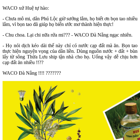
WACO xứ Huệ tự hào:
- Chưa mô mi, dân Phú Lộc giờ sướng lắm, họ biết ơn bọn tao nhiều
lắm, vì bọn tao đã giúp họ biến ước mơ thành hiện thực!
- Chu choa. Lại chi nữa rứa mi??? - WACO Đà Nẵng ngạc nhiên.
- Họ nói dịch kéo dài thế này chỉ có nước cạp đất mà ăn. Bọn tao
thực hiện nguyện vọng của dân liền. Dùng nguồn nước + đất + bùn
lấy từ sông Thừa Lưu ship tận nhà cho họ. Uống vậy dễ chịu hơn
cạp đất ăn nhiều !!??
WACO Đà Nẵng !!!! ???????