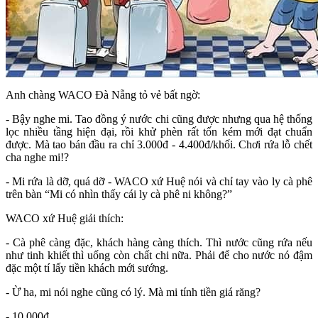
Anh chàng WACO Đà Nẵng tỏ vẻ bất ngờ:
- Bậy nghe mi. Tao đồng ý nước chi cũng được nhưng qua hệ thống
lọc nhiều tầng hiện đại, rồi khử phèn rất tốn kém mới đạt chuẩn
được. Mà tao bán đầu ra chỉ 3.000đ - 4.400đ/khối. Chơi rứa lỗ chết
cha nghe mi!?
- Mi rứa là dỡ, quá dỡ - WACO xứ Huệ nói và chỉ tay vào ly cà phê
trên bàn “Mi có nhìn thấy cái ly cà phê ni không?”
WACO xứ Huệ giải thích:
- Cà phê càng đặc, khách hàng càng thích. Thì nước cũng rứa nếu
như tinh khiết thì uống còn chất chi nữa. Phải để cho nước nó đậm
đặc một tí lấy tiền khách mới sướng.
- Ừ ha, mi nói nghe cũng có lý. Mà mi tính tiền giá răng?
- 10.000đ...