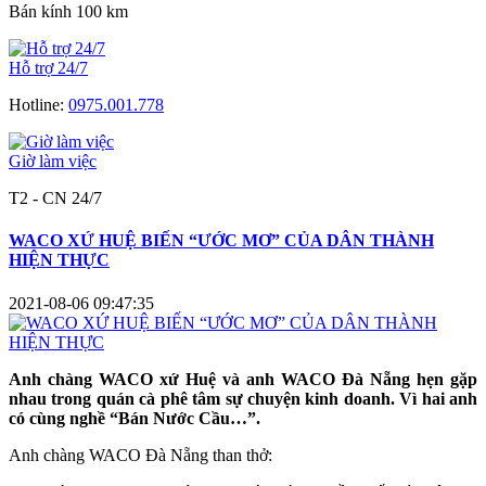
Bán kính 100 km
Hỗ trợ 24/7
Hotline:
0975.001.778
Giờ làm việc
T2 - CN 24/7
WACO XỨ HUỆ BIẾN “ƯỚC MƠ” CỦA DÂN THÀNH
HIỆN THỰC
2021-08-06 09:47:35
Anh chàng WACO xứ Huệ và anh WACO Đà Nẵng hẹn gặp
nhau trong quán cà phê tâm sự chuyện kinh doanh. Vì hai anh
có cùng nghề “Bán Nước Cầu…”.
Anh chàng WACO Đà Nẵng than thở: