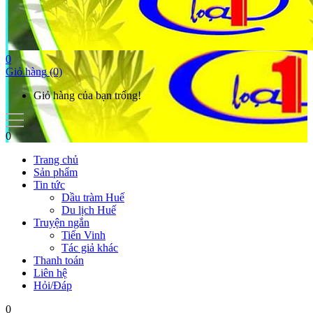
0
Giỏ hàng
(0)
Giỏ hàng của bạn trống!
0
Trang chủ
Sản phẩm
Tin tức
Dầu tràm Huế
Du lịch Huế
Truyện ngắn
Tiến Vinh
Tác giả khác
Thanh toán
Liên hệ
Hỏi/Đáp
0