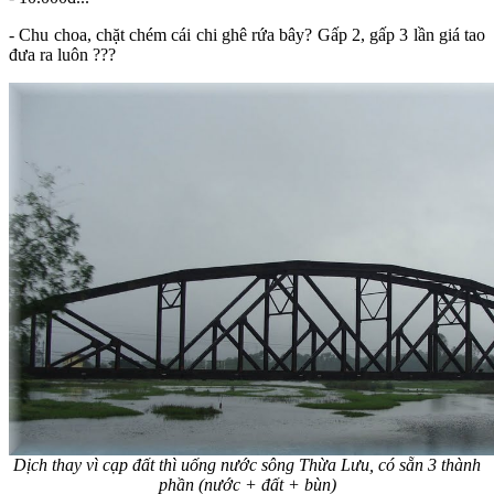
- Chu choa, chặt chém cái chi ghê rứa bây? Gấp 2, gấp 3 lần giá tao
đưa ra luôn ???
Dịch thay vì cạp đất thì uống nước sông Thừa Lưu, có sẵn 3 thành
phần (nước + đất + bùn)