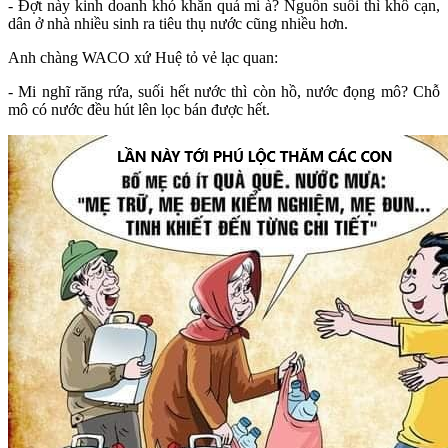
- Đợt này kinh doanh khó khăn quá mi à? Nguồn suối thì khô cạn,
dân ở nhà nhiều sinh ra tiêu thụ nước cũng nhiều hơn.
Anh chàng WACO xứ Huệ tỏ vẻ lạc quan:
- Mi nghĩ răng rứa, suối hết nước thì còn hồ, nước đọng mô? Chỗ
mô có nước đều hút lên lọc bán được hết.