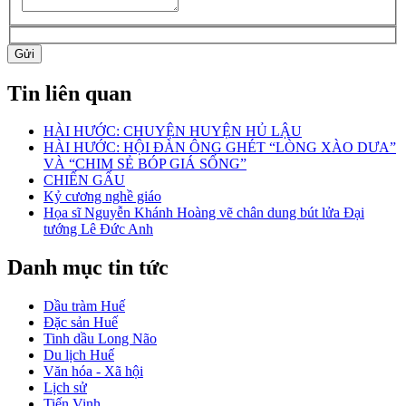
Gửi
Tin liên quan
HÀI HƯỚC: CHUYỆN HUYỆN HỦ LẬU
HÀI HƯỚC: HỘI ĐÀN ÔNG GHÉT “LÒNG XÀO DƯA”
VÀ “CHIM SẺ BÓP GIÁ SỐNG”
CHIẾN GẤU
Kỷ cương nghề giáo
Họa sĩ Nguyễn Khánh Hoàng vẽ chân dung bút lửa Đại
tướng Lê Đức Anh
Danh mục tin tức
Dầu tràm Huế
Đặc sản Huế
Tinh dầu Long Não
Du lịch Huế
Văn hóa - Xã hội
Lịch sử
Tiến Vinh