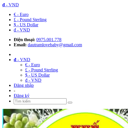
đ
- VND
€ - Euro
£ - Pound Sterling
$ - US Dollar
đ - VND
Điện thoại:
0975.001.778
Email:
dautramlovebaby@gmail.com
đ
- VND
€ - Euro
£ - Pound Sterling
$ - US Dollar
đ - VND
Đăng nhập
-
Đăng ký