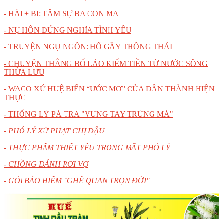
- HÀI + BI: TÂM SỰ BA CON MA
- NỤ HÔN ĐÚNG NGHĨA TÌNH YÊU
- TRUYỆN NGỤ NGÔN: HỔ GẦY THÔNG THÁI
- CHUYỆN THẰNG BỐ LÁO KIẾM TIỀN TỪ NƯỚC SÔNG
THỪA LƯU
- WACO XỨ HUỆ BIẾN “ƯỚC MƠ” CỦA DÂN THÀNH HIỆN
THỰC
- THỐNG LÝ PÁ TRA "VUNG TAY TRÚNG MÁ"
- PHÓ LÝ XỬ PHẠT CHỊ DẬU
- THỰC PHẨM THIẾT YẾU TRONG MẮT PHÓ LÝ
- CHỒNG ĐÁNH RƠI VỢ
- GÓI BẢO HIỂM "GHẾ QUAN TRỌN ĐỜI"