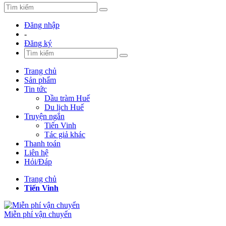
Đăng nhập
-
Đăng ký
Trang chủ
Sản phẩm
Tin tức
Dầu tràm Huế
Du lịch Huế
Truyện ngắn
Tiến Vinh
Tác giả khác
Thanh toán
Liên hệ
Hỏi/Đáp
Trang chủ
Tiến Vinh
Miễn phí vận chuyển