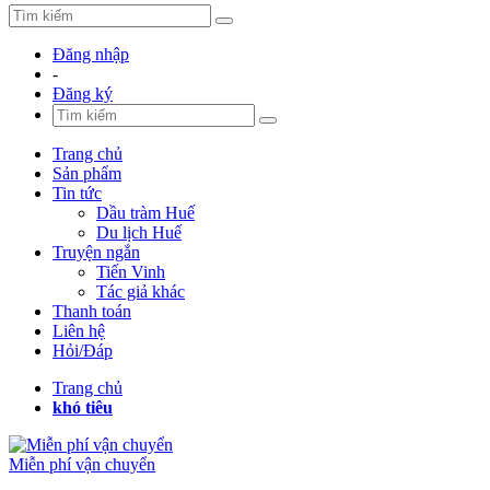
Đăng nhập
-
Đăng ký
Trang chủ
Sản phẩm
Tin tức
Dầu tràm Huế
Du lịch Huế
Truyện ngắn
Tiến Vinh
Tác giả khác
Thanh toán
Liên hệ
Hỏi/Đáp
Trang chủ
khó tiêu
Miễn phí vận chuyển