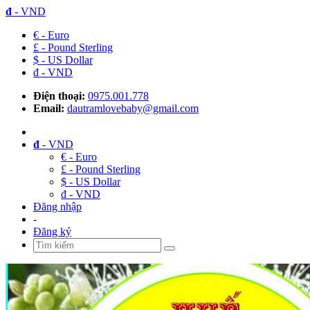
đ
- VND
€ - Euro
£ - Pound Sterling
$ - US Dollar
đ - VND
Điện thoại:
0975.001.778
Email:
dautramlovebaby@gmail.com
đ
- VND
€ - Euro
£ - Pound Sterling
$ - US Dollar
đ - VND
Đăng nhập
-
Đăng ký