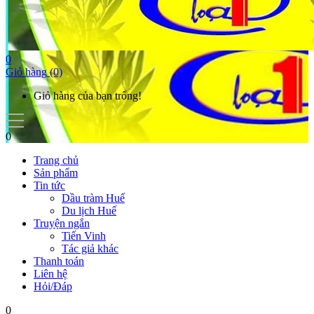
0
Giỏ hàng
(0)
Giỏ hàng của bạn trống!
0
Trang chủ
Sản phẩm
Tin tức
Dầu tràm Huế
Du lịch Huế
Truyện ngắn
Tiến Vinh
Tác giả khác
Thanh toán
Liên hệ
Hỏi/Đáp
0