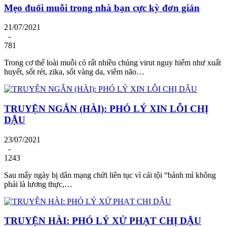
Mẹo đuổi muỗi trong nhà bạn cực kỳ đơn giản
21/07/2021
-
781
Trong cơ thể loài muỗi có rất nhiều chủng virut nguy hiểm như xuất
huyết, sốt rét, zika, sốt vàng da, viêm não…
TRUYỆN NGẮN (HÀI): PHÓ LÝ XIN LỖI CHỊ
DẬU
23/07/2021
-
1243
Sau mấy ngày bị dân mạng chửi liên tục vì cái tội “bánh mì không
phải là lương thực,…
TRUYỆN HÀI: PHÓ LÝ XỬ PHẠT CHỊ DẬU