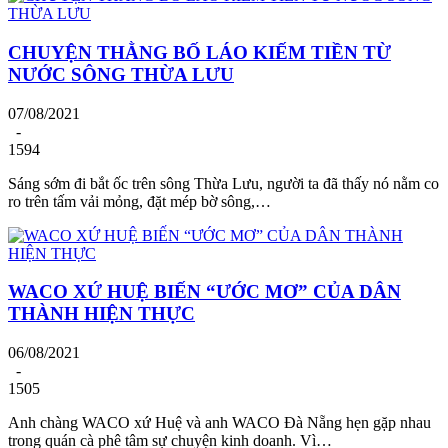
CHUYỆN THẰNG BỐ LÁO KIẾM TIỀN TỪ
NƯỚC SÔNG THỪA LƯU
07/08/2021
-
1594
Sáng sớm đi bắt ốc trên sông Thừa Lưu, người ta đã thấy nó nằm co
ro trên tấm vải mỏng, đặt mép bờ sông,…
WACO XỨ HUỆ BIẾN “ƯỚC MƠ” CỦA DÂN
THÀNH HIỆN THỰC
06/08/2021
-
1505
Anh chàng WACO xứ Huệ và anh WACO Đà Nẵng hẹn gặp nhau
trong quán cà phê tâm sự chuyện kinh doanh. Vì…