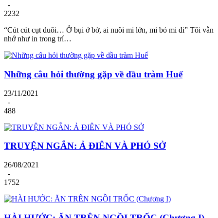
-
2232
“Cút cút cụt đuôi… Ở bụi ở bờ, ai nuôi mi lớn, mi bỏ mi đi” Tôi vẫn
nhớ như in trong trí…
Những câu hỏi thường gặp về dầu tràm Huế
23/11/2021
-
488
TRUYỆN NGẮN: Ả ĐIÊN VÀ PHÓ SỞ
26/08/2021
-
1752
HÀI HƯỚC: ĂN TRÊN NGỒI TRỐC (Chương I)