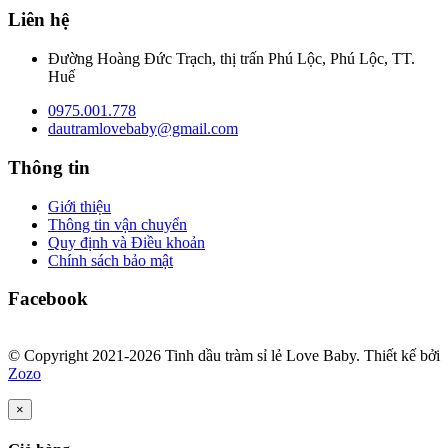
Liên hệ
Đường Hoàng Đức Trạch, thị trấn Phú Lộc, Phú Lộc, TT.
Huế
0975.001.778
dautramlovebaby@gmail.com
Thông tin
Giới thiệu
Thông tin vận chuyển
Quy định và Điều khoản
Chính sách bảo mật
Facebook
© Copyright 2021-2026 Tinh dầu tràm sỉ lẻ Love Baby.
Thiết kế bởi
Zozo
×