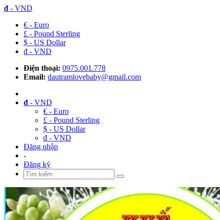
đ
- VND
€ - Euro
£ - Pound Sterling
$ - US Dollar
đ - VND
Điện thoại:
0975.001.778
Email:
dautramlovebaby@gmail.com
đ
- VND
€ - Euro
£ - Pound Sterling
$ - US Dollar
đ - VND
Đăng nhập
-
Đăng ký