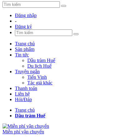
Đăng nhập
-
Đăng ký
Trang chủ
Sản phẩm
Tin tức
Dầu tràm Huế
Du lịch Huế
Truyện ngắn
Tiến Vinh
Tác giả khác
Thanh toán
Liên hệ
Hỏi/Đáp
Trang chủ
Dầu tràm Huế
Miễn phí vận chuyển