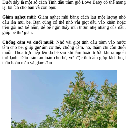
Dưới đây là một số cách Tinh dầu tràm gió Love Baby có thể mang
lại lợi ích cho bạn và con bạn:
Giảm nghẹt mũi:
Giảm nghẹt mũi bằng cách lau một lượng nhỏ
dầu lên mũi bé. Bạn cũng có thể nhỏ vài giọt dầu vào khăn hoặc
trên gối nơi bé nằm, để bé ngửi thấy mùi thơm nhẹ nhàng của dầu,
giúp bé thư giãn.
Chống cảm và đuổi muỗi:
Nhỏ vài giọt tinh dầu tràm vào nước
tắm cho bé, giúp giữ ấm cơ thể, chống cảm, ho, thậm chí còn đuổi
muỗi. Thoa trực tiếp lên da bé sau khi tắm hoặc trước khi ra ngoài
trời lạnh. Dầu tràm an toàn cho bé, với đặc tính ấm giúp kích hoạt
tuần hoàn máu và giảm đau.