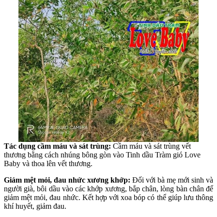
Tác dụng cầm máu và sát trùng:
Cầm máu và sát trùng vết
thương bằng cách nhúng bông gòn vào Tinh dầu Tràm gió Love
Baby và thoa lên vết thương.
Giảm mệt mỏi, đau nhức xương khớp:
Đối với bà mẹ mới sinh và
người già, bôi dầu vào các khớp xương, bắp chân, lòng bàn chân để
giảm mệt mỏi, đau nhức. Kết hợp với xoa bóp có thể giúp lưu thông
khí huyết, giảm đau.