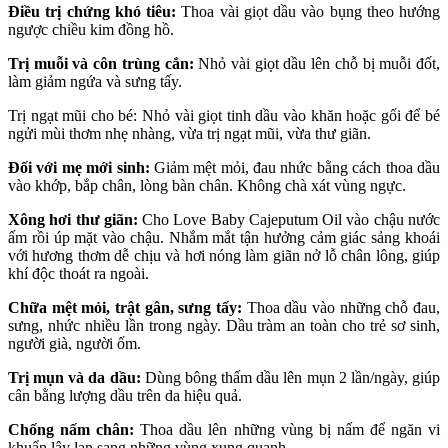
Điều trị chứng khó tiêu:
Thoa vài giọt dầu vào bụng theo hướng
ngược chiều kim đồng hồ.
Trị muỗi và côn trùng cắn:
Nhỏ vài giọt dầu lên chỗ bị muỗi đốt,
làm giảm ngứa và sưng tấy.
Trị ngạt mũi cho bé: Nhỏ vài giọt tinh dầu vào khăn hoặc gối để bé
ngửi mùi thơm nhẹ nhàng, vừa trị ngạt mũi, vừa thư giãn.
Đối với mẹ mới sinh:
Giảm mệt mỏi, đau nhức bằng cách thoa dầu
vào khớp, bắp chân, lòng bàn chân. Không chà xát vùng ngực.
Xông hơi thư giãn:
Cho Love Baby Cajeputum Oil vào chậu nước
ấm rồi úp mặt vào chậu. Nhắm mắt tận hưởng cảm giác sảng khoái
với hương thơm dễ chịu và hơi nóng làm giãn nở lỗ chân lông, giúp
khí độc thoát ra ngoài.
Chữa mệt mỏi, trật gân, sưng tấy:
Thoa dầu vào những chỗ đau,
sưng, nhức nhiều lần trong ngày. Dầu tràm an toàn cho trẻ sơ sinh,
người già, người ốm.
Trị mụn và da dầu:
Dùng bông thấm dầu lên mụn 2 lần/ngày, giúp
cân bằng lượng dầu trên da hiệu quả.
Chống nấm chân:
Thoa dầu lên những vùng bị nấm để ngăn vi
khuẩn lây lan sang những vùng xung quanh.