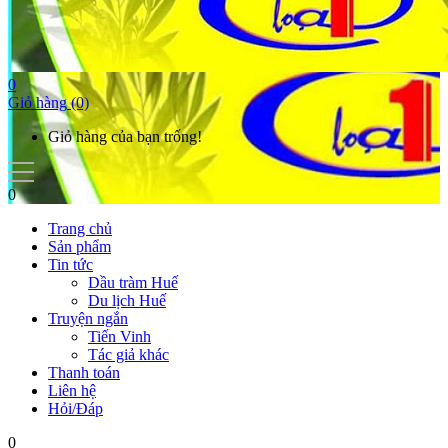
0
Giỏ hàng
(0)
Giỏ hàng của bạn trống!
0
Trang chủ
Sản phẩm
Tin tức
Dầu tràm Huế
Du lịch Huế
Truyện ngắn
Tiến Vinh
Tác giả khác
Thanh toán
Liên hệ
Hỏi/Đáp
0