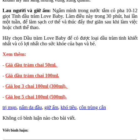
Lau người và giữ ấm:
Ngâm mình trong nước tắm có pha 10-12
giọt Tinh dầu tràm Love Baby. Làm điều này trong 30 phút, hai lần
một tuần, để làm sạch cơ thể và thúc đẩy thư giãn sau khi làm việc
hoặc chơi thể thao.
Hãy chọn Dầu tràm Love Baby để có được loại dầu tràm tinh khiết
nhất và có lợi nhất cho sức khỏe của bạn và bé.
Xem thêm:
-
Giá dầu tràm chai 50ml.
-
Giá dầu tràm chai 100ml.
-
Giá log 3 chai 100ml (300ml).
-
Giá log 5 chai 100ml (500ml).
trị mụn
,
nấm da đầu
,
giữ ấm
,
khó tiêu
,
côn trùng cắn
Không có bình luận nào cho bài viết.
Viết bình luận: