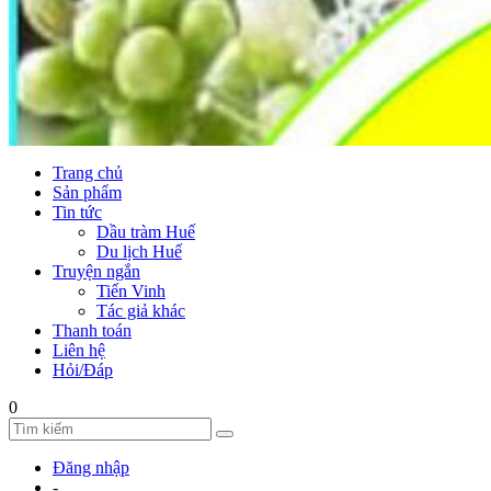
Trang chủ
Sản phẩm
Tin tức
Dầu tràm Huế
Du lịch Huế
Truyện ngắn
Tiến Vinh
Tác giả khác
Thanh toán
Liên hệ
Hỏi/Đáp
0
Đăng nhập
-