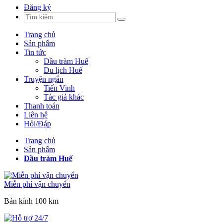
Đăng ký
Trang chủ
Sản phẩm
Tin tức
Dầu tràm Huế
Du lịch Huế
Truyện ngắn
Tiến Vinh
Tác giả khác
Thanh toán
Liên hệ
Hỏi/Đáp
Trang chủ
Sản phẩm
Dầu tràm Huế
Miễn phí vận chuyển
Bán kính 100 km