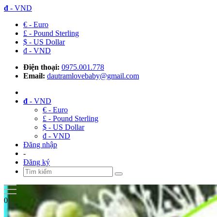
đ
- VND
€ - Euro
£ - Pound Sterling
$ - US Dollar
đ - VND
Điện thoại:
0975.001.778
Email:
dautramlovebaby@gmail.com
đ
- VND
€ - Euro
£ - Pound Sterling
$ - US Dollar
đ - VND
Đăng nhập
-
Đăng ký
0