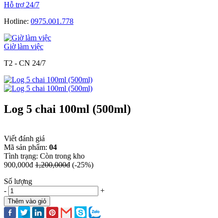
Hỗ trợ 24/7
Hotline:
0975.001.778
Giờ làm việc
T2 - CN 24/7
Log 5 chai 100ml (500ml)
Viết đánh giá
Mã sản phẩm:
04
Tình trạng:
Còn trong kho
900,000đ
1,200,000đ
(-25%)
Số lượng
-
+
Thêm vào giỏ