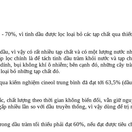
70%, vì tinh dầu được lọc loại bỏ các tạp chất qua thiết 
dầu, vì vậy có rất nhiều tạp chất và có một lượng nước nhấ
 lọc chính là để tách tinh dầu tràm khỏi nước và tạp ch
m dính, bụi không khí ô nhiễm; bên cạnh đó, những cây tr
loại bỏ những tạp chất đó.
qua kiểm nghiệm cineol trung bình đã đạt tới 63,5% (dầ
ắc, chất lượng theo thời gian không biến đổi, vẫn giữ ng
gấp nhiều lần so với dầu truyền thống, vì vậy dùng để trị 
ong dầu tràm tối thiểu phải đạt 60%, nếu đạt được tiêu c