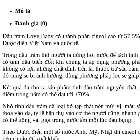
Mô tả
Đánh giá (0)
Dầu tràm Love Baby có thành phần cineol cao từ 57,5% - 
Dược điển Việt Nam và quốc tế.
Trong dầu tràm thô người ta dùng hơi nước để tách tinh 
có tinh dầu biến đổi; khi chúng ta áp dụng phương pháp
không có lợi, những chất dính trên lá, thuốc trừ sâu bá
đó cũng sẽ bị ảnh hưởng, dùng phương pháp lọc sẽ giúp 
Kết quả đã cho ra sản phẩm tinh dầu tràm nguyên chất, 
điểm trong năm có thể đạt tới ±70%.
Nhờ tinh dầu tràm đã loại bỏ tạp chất nên mùi vị, màu s
thoa vào da, tỷ lệ hấp thụ vào cơ thể người cũng nhanh 
có thể uống vài giọt trong nước ấm mỗi lúc đau bụng.
Theo Dược điển một số nước Anh, Mỹ, Nhật thì cineol tr
tiêu chuẩn để xuất khẩu.