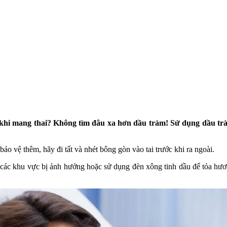
u khi mang thai? Không tìm đâu xa hơn dầu tràm! Sử dụng dầu trà
ảo vệ thêm, hãy đi tất và nhét bông gòn vào tai trước khi ra ngoài.
n các khu vực bị ảnh hưởng hoặc sử dụng đèn xông tinh dầu để tỏa hư