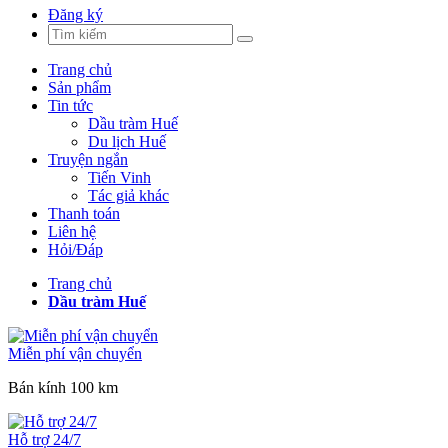
Đăng ký
Trang chủ
Sản phẩm
Tin tức
Dầu tràm Huế
Du lịch Huế
Truyện ngắn
Tiến Vinh
Tác giả khác
Thanh toán
Liên hệ
Hỏi/Đáp
Trang chủ
Dầu tràm Huế
Miễn phí vận chuyển
Bán kính 100 km
Hỗ trợ 24/7