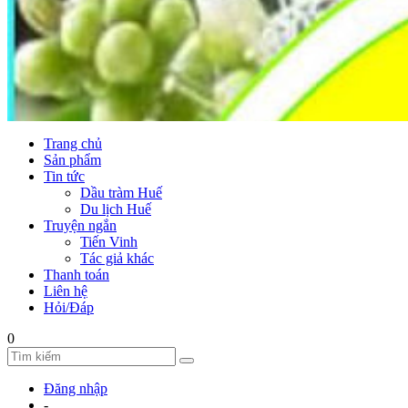
Trang chủ
Sản phẩm
Tin tức
Dầu tràm Huế
Du lịch Huế
Truyện ngắn
Tiến Vinh
Tác giả khác
Thanh toán
Liên hệ
Hỏi/Đáp
0
Đăng nhập
-