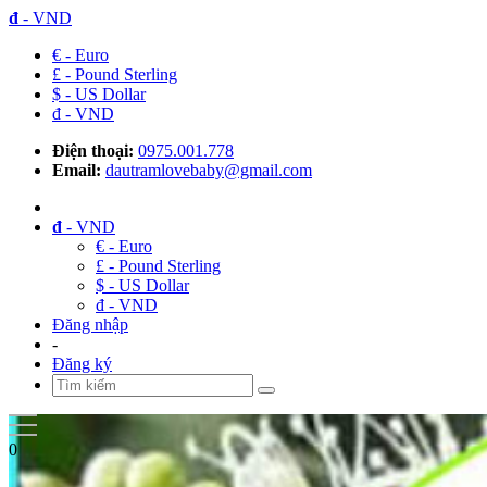
đ
- VND
€ - Euro
£ - Pound Sterling
$ - US Dollar
đ - VND
Điện thoại:
0975.001.778
Email:
dautramlovebaby@gmail.com
đ
- VND
€ - Euro
£ - Pound Sterling
$ - US Dollar
đ - VND
Đăng nhập
-
Đăng ký
0