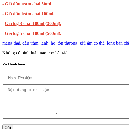
-
Giá dầu tràm chai 50ml.
-
Giá dầu tràm chai 100ml.
-
Giá log 3 chai 100ml (300ml).
-
Giá log 5 chai 100ml (500ml).
mang thai
,
dầu tràm
,
lạnh
,
ho
,
tổn thương
,
giữ ấm cơ thể
,
lòng bàn ch
Không có bình luận nào cho bài viết.
Viết bình luận:
Gửi