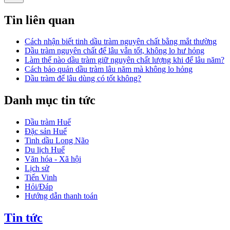
Tin liên quan
Cách nhận biết tinh dầu tràm nguyên chất bằng mắt thường
Dầu tràm nguyên chất để lâu vẫn tốt, không lo hư hỏng
Làm thế nào dầu tràm giữ nguyên chất lượng khi để lâu năm?
Cách bảo quản dầu tràm lâu năm mà không lo hỏng
Dầu tràm để lâu dùng có tốt không?
Danh mục tin tức
Dầu tràm Huế
Đặc sản Huế
Tinh dầu Long Não
Du lịch Huế
Văn hóa - Xã hội
Lịch sử
Tiến Vinh
Hỏi/Đáp
Hướng dẫn thanh toán
Tin tức