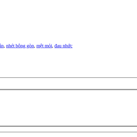
ân
,
nhét bông gòn
,
mệt mỏi
,
đau nhức