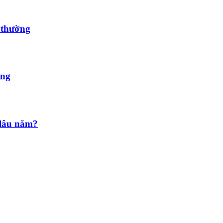
 thường
ỏng
 lâu năm?