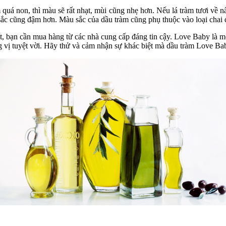
 quá non, thì màu sẽ rất nhạt, mùi cũng nhẹ hơn. Nếu lá tràm tươi về n
ắc cũng đậm hơn. Màu sắc của dầu tràm cũng phụ thuộc vào loại chai đ
t, bạn cần mua hàng từ các nhà cung cấp đáng tin cậy. Love Baby là mộ
 vị tuyệt vời. Hãy thử và cảm nhận sự khác biệt mà dầu tràm Love Ba