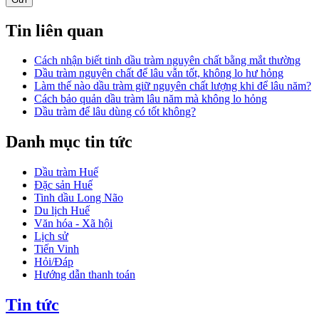
Tin liên quan
Cách nhận biết tinh dầu tràm nguyên chất bằng mắt thường
Dầu tràm nguyên chất để lâu vẫn tốt, không lo hư hỏng
Làm thế nào dầu tràm giữ nguyên chất lượng khi để lâu năm?
Cách bảo quản dầu tràm lâu năm mà không lo hỏng
Dầu tràm để lâu dùng có tốt không?
Danh mục tin tức
Dầu tràm Huế
Đặc sản Huế
Tinh dầu Long Não
Du lịch Huế
Văn hóa - Xã hội
Lịch sử
Tiến Vinh
Hỏi/Đáp
Hướng dẫn thanh toán
Tin tức