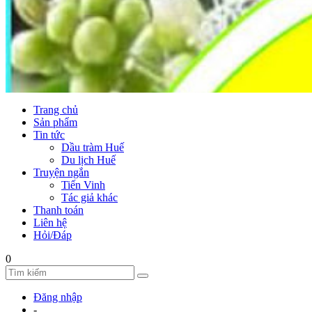
Trang chủ
Sản phẩm
Tin tức
Dầu tràm Huế
Du lịch Huế
Truyện ngắn
Tiến Vinh
Tác giả khác
Thanh toán
Liên hệ
Hỏi/Đáp
0
Đăng nhập
-