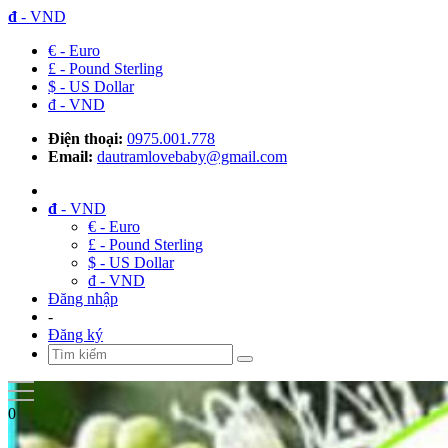
đ
- VND
€ - Euro
£ - Pound Sterling
$ - US Dollar
đ - VND
Điện thoại:
0975.001.778
Email:
dautramlovebaby@gmail.com
đ
- VND
€ - Euro
£ - Pound Sterling
$ - US Dollar
đ - VND
Đăng nhập
-
Đăng ký
0