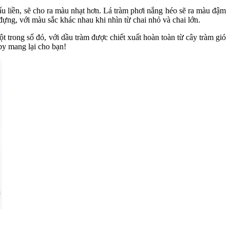
ấu liền, sẽ cho ra màu nhạt hơn. Lá tràm phơi nắng héo sẽ ra màu đậm
ựng, với màu sắc khác nhau khi nhìn từ chai nhỏ và chai lớn.
t trong số đó, với dầu tràm được chiết xuất hoàn toàn từ cây tràm gió
by mang lại cho bạn!