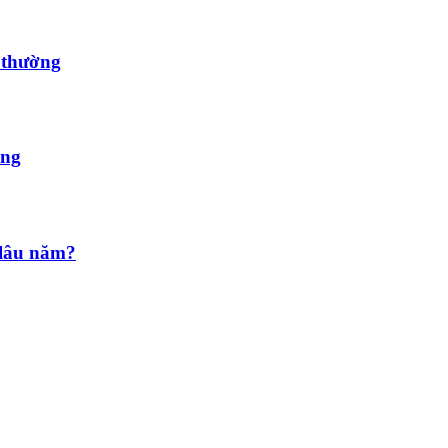
 thường
ỏng
 lâu năm?