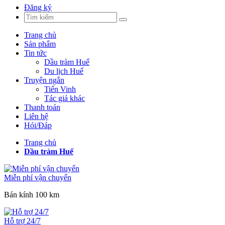
Đăng ký
Trang chủ
Sản phẩm
Tin tức
Dầu tràm Huế
Du lịch Huế
Truyện ngắn
Tiến Vinh
Tác giả khác
Thanh toán
Liên hệ
Hỏi/Đáp
Trang chủ
Dầu tràm Huế
Miễn phí vận chuyển
Bán kính 100 km
Hỗ trợ 24/7