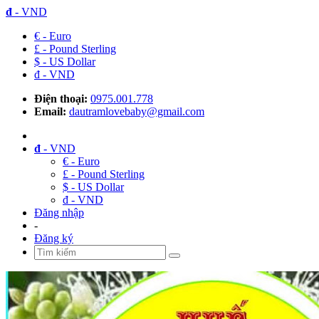
đ
- VND
€ - Euro
£ - Pound Sterling
$ - US Dollar
đ - VND
Điện thoại:
0975.001.778
Email:
dautramlovebaby@gmail.com
đ
- VND
€ - Euro
£ - Pound Sterling
$ - US Dollar
đ - VND
Đăng nhập
-
Đăng ký