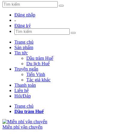
Đăng nhập
-
Đăng ký
Trang chủ
Sản phẩm
Tin tức
Dầu tràm Huế
Du lịch Huế
Truyện ngắn
Tiến Vinh
Tác giả khác
Thanh toán
Liên hệ
Hỏi/Đáp
Trang chủ
Dầu tràm Huế
Miễn phí vận chuyển