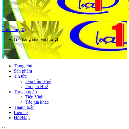
0
Giỏ hàng
(0)
Giỏ hàng của bạn trống!
0
Trang chủ
Sản phẩm
Tin tức
Dầu tràm Huế
Du lịch Huế
Truyện ngắn
Tiến Vinh
Tác giả khác
Thanh toán
Liên hệ
Hỏi/Đáp
0