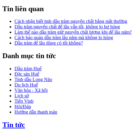
Tin liên quan
Cách nhận biết tinh dầu tràm nguyên chất bằng mắt thường
Dầu tràm nguyên chất để lâu vẫn tốt, không lo hư hỏng
Làm thế nào dầu tràm giữ nguyên chất lượng khi để lâu năm?
Cách bảo quản dầu tràm lâu năm mà không lo hỏng
Dầu tràm để lâu dùng có tốt không?
Danh mục tin tức
Dầu tràm Huế
Đặc sản Huế
Tinh dầu Long Não
Du lịch Huế
Văn hóa - Xã hội
Lịch sử
Tiến Vinh
Hỏi/Đáp
Hướng dẫn thanh toán
Tin tức