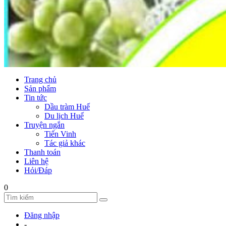
Trang chủ
Sản phẩm
Tin tức
Dầu tràm Huế
Du lịch Huế
Truyện ngắn
Tiến Vinh
Tác giả khác
Thanh toán
Liên hệ
Hỏi/Đáp
0
Đăng nhập
-