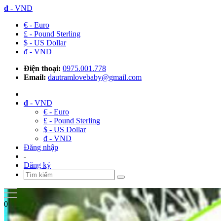
đ
- VND
€ - Euro
£ - Pound Sterling
$ - US Dollar
đ - VND
Điện thoại:
0975.001.778
Email:
dautramlovebaby@gmail.com
đ
- VND
€ - Euro
£ - Pound Sterling
$ - US Dollar
đ - VND
Đăng nhập
-
Đăng ký
0