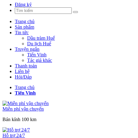
Đăng ký
Trang chủ
Sản phẩm
Tin tức
Dầu tràm Huế
Du lịch Huế
Truyện ngắn
Tiến Vinh
Tác giả khác
Thanh toán
Liên hệ
Hỏi/Đáp
Trang chủ
Tiến Vinh
Miễn phí vận chuyển
Bán kính 100 km
Hỗ trợ 24/7