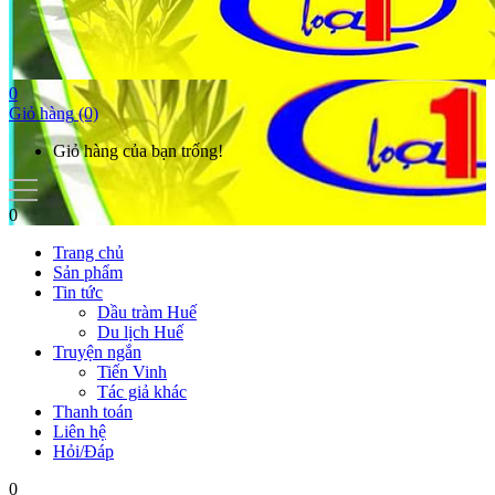
0
Giỏ hàng
(0)
Giỏ hàng của bạn trống!
0
Trang chủ
Sản phẩm
Tin tức
Dầu tràm Huế
Du lịch Huế
Truyện ngắn
Tiến Vinh
Tác giả khác
Thanh toán
Liên hệ
Hỏi/Đáp
0