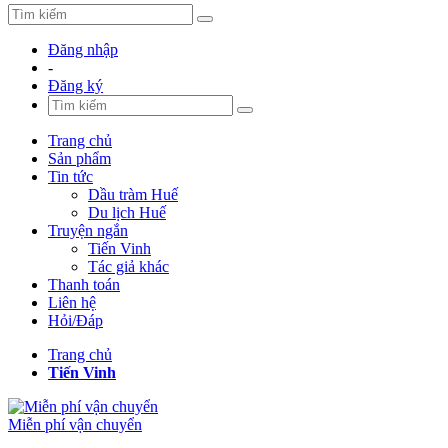
Đăng nhập
-
Đăng ký
Trang chủ
Sản phẩm
Tin tức
Dầu tràm Huế
Du lịch Huế
Truyện ngắn
Tiến Vinh
Tác giả khác
Thanh toán
Liên hệ
Hỏi/Đáp
Trang chủ
Tiến Vinh
Miễn phí vận chuyển