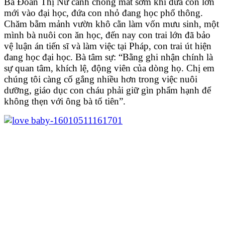
Bà Đoàn Thị Nữ cảnh chồng mất sớm khi đứa con lớn
mới vào đại học, đứa con nhỏ đang học phổ thông.
Chăm bẵm mảnh vườn khô cằn làm vốn mưu sinh, một
mình bà nuôi con ăn học, đến nay con trai lớn đã bảo
vệ luận án tiến sĩ và làm việc tại Pháp, con trai út hiện
đang học đại học. Bà tâm sự: “Bằng ghi nhận chính là
sự quan tâm, khích lệ, động viên của dòng họ. Chị em
chúng tôi càng cố gắng nhiều hơn trong việc nuôi
dưỡng, giáo dục con cháu phải giữ gìn phẩm hạnh để
không thẹn với ông bà tổ tiên”.