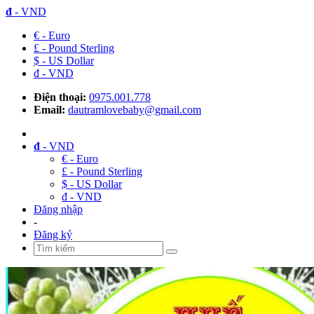
đ
- VND
€ - Euro
£ - Pound Sterling
$ - US Dollar
đ - VND
Điện thoại:
0975.001.778
Email:
dautramlovebaby@gmail.com
đ
- VND
€ - Euro
£ - Pound Sterling
$ - US Dollar
đ - VND
Đăng nhập
-
Đăng ký