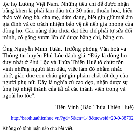
tộc họ Lương Việt Nam. Những tiêu chí để được nhận
bằng khen là phải làm dâu trên 30 năm, thuận hoà, hiếu
thảo với ông bà, cha mẹ, đảm đang, biết gìn giữ mái ấm
gia đình và có trách nhiệm bảo vệ nề nếp gia phong của
dòng họ. Các nàng dâu chưa đạt tiêu chí phải tự sửa đổi
mình, cố gắng vươn lên để được bằng chị, bằng em.
Ông Nguyễn Minh Tuân, Trưởng phòng Văn hoá và
Thông tin huyện Phú Lộc đánh giá: “Đây là dòng họ
duy nhất ở Phú Lộc và Thừa Thiên Huế tổ chức tôn
vinh những người làm dâu, việc làm đó nhằm nhắc
nhở, giáo dục con cháu giữ gìn phẩm chất tốt đẹp của
người phụ nữ. Đây là nghĩa cử cao đẹp, nhận được sự
ủng hộ nhiệt thành của tất cả các thành viên trong và
ngoài họ tộc”.
Tiến Vinh (Báo Thừa Thiên Huế)
http://baothuathienhue.vn/?gd=5&cn=148&newsid=20-0-38702
Không có bình luận nào cho bài viết.