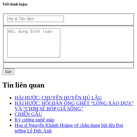
Viết bình luận:
Gửi
Tin liên quan
HÀI HƯỚC: CHUYỆN HUYỆN HỦ LẬU
HÀI HƯỚC: HỘI ĐÀN ÔNG GHÉT “LÒNG XÀO DƯA”
VÀ “CHIM SẺ BÓP GIÁ SỐNG”
CHIẾN GẤU
Kỷ cương nghề giáo
Họa sĩ Nguyễn Khánh Hoàng vẽ chân dung bút lửa Đại
tướng Lê Đức Anh