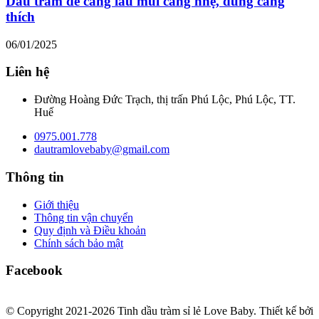
Dầu tràm để càng lâu mùi càng nhẹ, dùng càng
thích
06/01/2025
Liên hệ
Đường Hoàng Đức Trạch, thị trấn Phú Lộc, Phú Lộc, TT.
Huế
0975.001.778
dautramlovebaby@gmail.com
Thông tin
Giới thiệu
Thông tin vận chuyển
Quy định và Điều khoản
Chính sách bảo mật
Facebook
© Copyright 2021-2026 Tinh dầu tràm sỉ lẻ Love Baby.
Thiết kế bởi