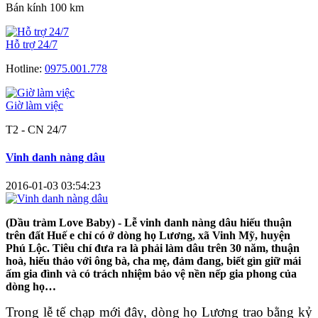
Bán kính 100 km
Hỗ trợ 24/7
Hotline:
0975.001.778
Giờ làm việc
T2 - CN 24/7
Vinh danh nàng dâu
2016-01-03 03:54:23
(Dầu tràm Love Baby) - Lễ vinh danh nàng dâu hiếu thuận
trên đất Huế e chỉ có ở dòng họ Lương, xã Vinh Mỹ, huyện
Phú Lộc. Tiêu chí đưa ra là phải làm dâu trên 30 năm, thuận
hoà, hiếu thảo với ông bà, cha mẹ, đảm đang, biết gìn giữ mái
ấm gia đình và có trách nhiệm bảo vệ nền nếp gia phong của
dòng họ…
Trong lễ tế chạp mới đây, dòng họ Lương trao bằng kỷ