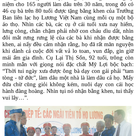
niệm cho 165 người làm dâu trên 30 năm, trong đó có
46 cụ bà trên 80 tuổi được tặng bằng khen của Trưởng
Ban liên lạc họ Lương Việt Nam cùng mỗi cụ một bộ
áo thọ. Nhìn các bà, các cụ ở cái tuổi xưa nay hiếm,
lưng còng, chân chậm phải nhờ con cháu dìu dắt, nhìn
đôi mắt rưng rưng lệ của các bà khi nhận được bằng
khen, ai nấy đều cảm nhận rằng, họ đã rất mãn nguyện
khi dành cả cuộc đời vất vả lo toan, vun đắp, gìn giữ
mái ấm gia đình. Cụ Lại Thị Sổn, 92 tuổi, trông còn
minh mẫn với giọng nói đặc chất Mỹ Lợi bộc bạch:
“Thời tui ngày xưa được ông bà dạy con gái phải “tam
tòng - tứ đức”, làm dâu một nhà là làm dâu cả họ. Mấy
đứa chừ cũng giỏi không kém, nuôi dạy con cái học
hành đàng hoàng. Nhìn tụi nó nhận bằng khen, tui thấy
vui lây…”.