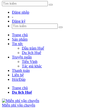
Đăng nhập
-
Đăng ký
Trang chủ
Sản phẩm
Tin tức
Dầu tràm Huế
Du lịch Huế
Truyện ngắn
Tiến Vinh
Tác giả khác
Thanh toán
Liên hệ
Hỏi/Đáp
Trang chủ
Du lịch Huế
Miễn phí vận chuyển