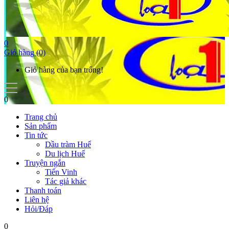
0
Giỏ hàng
(0)
Giỏ hàng của bạn trống!
0
Trang chủ
Sản phẩm
Tin tức
Dầu tràm Huế
Du lịch Huế
Truyện ngắn
Tiến Vinh
Tác giả khác
Thanh toán
Liên hệ
Hỏi/Đáp
0