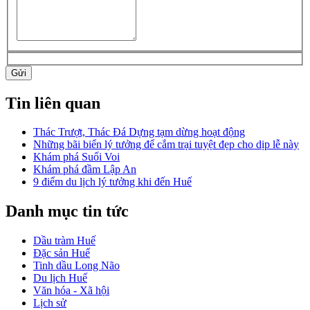
Gửi
Tin liên quan
Thác Trượt, Thác Đá Dựng tạm dừng hoạt động
Những bãi biển lý tưởng để cắm trại tuyệt đẹp cho dịp lễ này
Khám phá Suối Voi
Khám phá đầm Lập An
9 điểm du lịch lý tưởng khi đến Huế
Danh mục tin tức
Dầu tràm Huế
Đặc sản Huế
Tinh dầu Long Não
Du lịch Huế
Văn hóa - Xã hội
Lịch sử