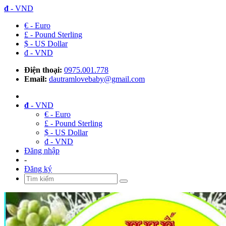
đ
- VND
€ - Euro
£ - Pound Sterling
$ - US Dollar
đ - VND
Điện thoại:
0975.001.778
Email:
dautramlovebaby@gmail.com
đ
- VND
€ - Euro
£ - Pound Sterling
$ - US Dollar
đ - VND
Đăng nhập
-
Đăng ký