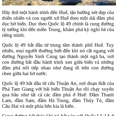
Hãy thử một hành trình đến Huế, tận hưởng nét đẹp của
thiên nhiên và con người xứ Huế theo một dải đầm phá
dọc bờ biển. Dọc theo Quốc lộ 49 chính là cung đường
lý tưởng khi đến miền Trung, khám phá kỳ nghỉ hè của
riêng mình.
Quốc lộ 49 bắt đầu từ trung tâm thành phố Huế. Tuy
nhiên, mọi người thường biết đến khi nó cắt ngang với
đường Nguyễn Sinh Cung tạo thành một ngã ba, nơi
con đường bắt đầu hành trình xen giữa biển và những
đầm phá nối tiếp nhau như đang đi trên con đường
chen giữa hai bờ nước.
Quốc lộ 49 bắt đầu từ cửa Thuận An, nơi đoạn thắt của
Phá Tam Giang với bãi biển Thuận An rồi chạy xuyên
qua hầu như tất cả các đầm phá ở Huế: Đầm Thanh
Lam, đầm Sam, đầm Hà Trung, đầm Thủy Tú, đầm
Cầu Hai và một phía bên kia là biển.
Cung đường kết thúc khi nó bắt vào với Quốc Lộ 1A ở