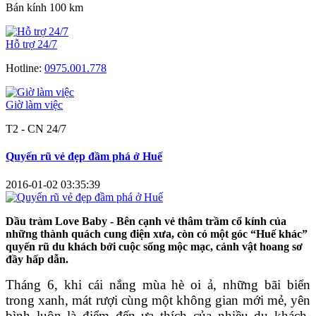
Bán kính 100 km
Hỗ trợ 24/7
Hotline:
0975.001.778
Giờ làm việc
T2 - CN 24/7
Quyến rũ vẻ đẹp đầm phá ở Huế
2016-01-02 03:35:39
Dầu tràm Love Baby - Bên cạnh vẻ thâm trầm cổ kính của
những thành quách cung điện xưa, còn có một góc “Huế khác”
quyến rũ du khách bởi cuộc sống mộc mạc, cảnh vật hoang sơ
đầy hấp dẫn.
Tháng 6, khi cái nắng mùa hè oi ả, những bãi biển
trong xanh, mát rượi cùng một không gian mới mẻ, yên
bình luôn là điểm đến ưa thích của nhiều du khách.