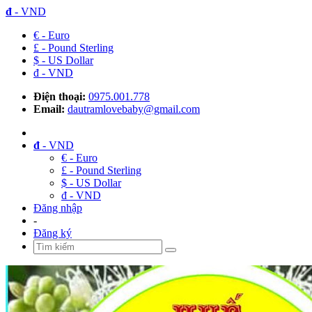
đ
- VND
€ - Euro
£ - Pound Sterling
$ - US Dollar
đ - VND
Điện thoại:
0975.001.778
Email:
dautramlovebaby@gmail.com
đ
- VND
€ - Euro
£ - Pound Sterling
$ - US Dollar
đ - VND
Đăng nhập
-
Đăng ký