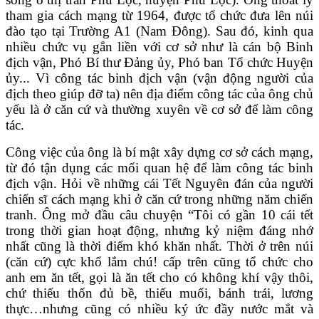
tham gia cách mạng từ 1964, được tổ chức đưa lên núi
đào tạo tại Trường A1 (Nam Đông). Sau đó, kinh qua
nhiều chức vụ gắn liền với cơ sở như là cán bộ Binh
địch vận, Phó Bí thư Đảng ủy, Phó ban Tổ chức Huyện
ủy... Vì công tác binh địch vận (vận động người của
địch theo giúp đỡ ta) nên địa điểm công tác của ông chủ
yếu là ở căn cứ và thường xuyên về cơ sở để làm công
tác.
Công việc của ông là bí mật xây dựng cơ sở cách mạng,
từ đó tận dụng các mối quan hệ để làm công tác binh
địch vận. Hỏi về những cái Tết Nguyên đán của người
chiến sĩ cách mạng khi ở căn cứ trong những năm chiến
tranh. Ông mở đầu câu chuyện “Tôi có gần 10 cái tết
trong thời gian hoạt động, nhưng kỷ niệm đáng nhớ
nhất cũng là thời điểm khó khăn nhất. Thời ở trên núi
(căn cứ) cực khổ lắm chú! cấp trên cũng tổ chức cho
anh em ăn tết, gọi là ăn tết cho có không khí vậy thôi,
chứ thiếu thốn đủ bề, thiếu muối, bánh trái, lương
thực…nhưng cũng có nhiều ký ức đầy nước mắt và