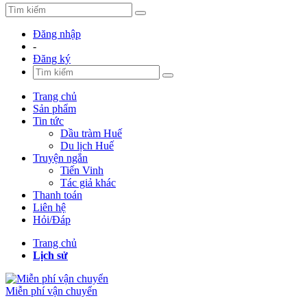
Đăng nhập
-
Đăng ký
Trang chủ
Sản phẩm
Tin tức
Dầu tràm Huế
Du lịch Huế
Truyện ngắn
Tiến Vinh
Tác giả khác
Thanh toán
Liên hệ
Hỏi/Đáp
Trang chủ
Lịch sử
Miễn phí vận chuyển