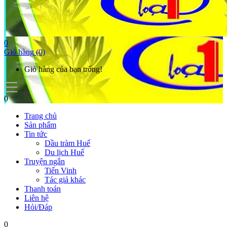
0
Giỏ hàng
(0)
Giỏ hàng của bạn trống!
0
Trang chủ
Sản phẩm
Tin tức
Dầu tràm Huế
Du lịch Huế
Truyện ngắn
Tiến Vinh
Tác giả khác
Thanh toán
Liên hệ
Hỏi/Đáp
0