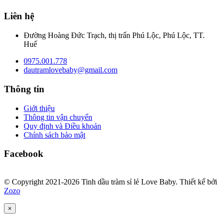
Liên hệ
Đường Hoàng Đức Trạch, thị trấn Phú Lộc, Phú Lộc, TT.
Huế
0975.001.778
dautramlovebaby@gmail.com
Thông tin
Giới thiệu
Thông tin vận chuyển
Quy định và Điều khoản
Chính sách bảo mật
Facebook
© Copyright 2021-2026 Tinh dầu tràm sỉ lẻ Love Baby.
Thiết kế bởi
Zozo
×