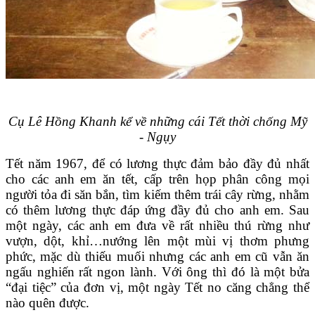
Cụ Lê Hồng Khanh kể về những cái Tết thời chống Mỹ
- Ngụy
Tết năm 1967, để có lương thực đảm bảo đầy đủ nhất
cho các anh em ăn tết, cấp trên họp phân công mọi
người tỏa đi săn bắn, tìm kiếm thêm trái cây rừng, nhằm
có thêm lương thực đáp ứng đầy đủ cho anh em. Sau
một ngày, các anh em đưa về rất nhiều thú rừng như
vượn, dột, khỉ…nướng lên một mùi vị thơm phưng
phức, mặc dù thiếu muối nhưng các anh em cũ vẫn ăn
ngấu nghiến rất ngon lành. Với ông thì đó là một bửa
“đại tiệc” của đơn vị, một ngày Tết no căng chẳng thể
nào quên được.