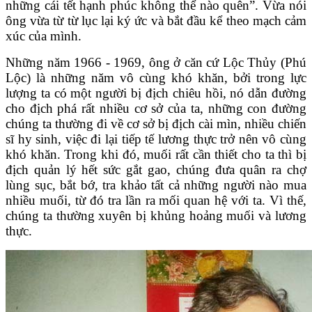
những cái tết hạnh phúc không thể nào quên”. Vừa nói
ông vừa từ từ lục lại ký ức và bắt đầu kể theo mạch cảm
xúc của mình.
Những năm 1966 - 1969, ông ở căn cứ Lộc Thủy (Phú
Lộc) là những năm vô cùng khó khăn, bởi trong lực
lượng ta có một người bị địch chiêu hồi, nó dẫn đường
cho địch phá rất nhiều cơ sở của ta, những con đường
chúng ta thường đi về cơ sở bị địch cài mìn, nhiều chiến
sĩ hy sinh, việc đi lại tiếp tế lương thực trở nên vô cùng
khó khăn. Trong khi đó, muối rất cần thiết cho ta thì bị
địch quản lý hết sức gắt gao, chúng đưa quân ra chợ
lùng sục, bắt bớ, tra khảo tất cả những người nào mua
nhiều muối, từ đó tra lần ra mối quan hệ với ta. Vì thế,
chúng ta thường xuyên bị khủng hoảng muối và lương
thực.