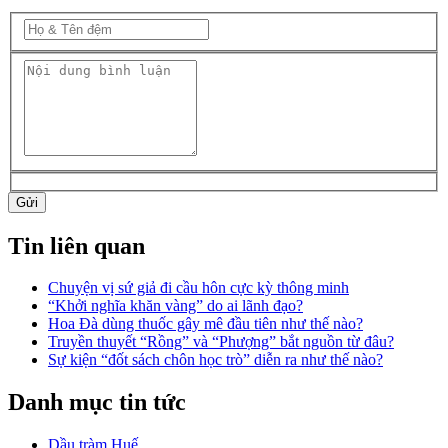
Gửi
Tin liên quan
Chuyện vị sứ giả đi cầu hôn cực kỳ thông minh
“Khởi nghĩa khăn vàng” do ai lãnh đạo?
Hoa Đà dùng thuốc gây mê đầu tiên như thế nào?
Truyền thuyết “Rồng” và “Phượng” bắt nguồn từ đâu?
Sự kiện “đốt sách chôn học trò” diễn ra như thế nào?
Danh mục tin tức
Dầu tràm Huế