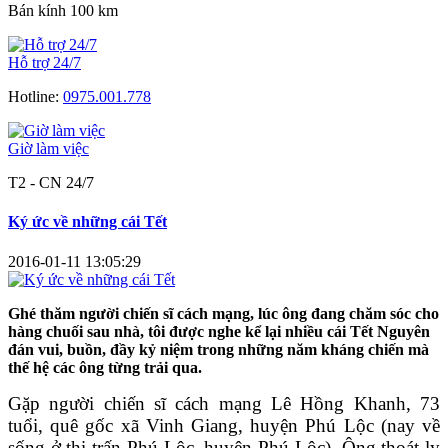
Bán kính 100 km
Hỗ trợ 24/7
Hotline:
0975.001.778
Giờ làm việc
T2 - CN 24/7
Ký ức về những cái Tết
2016-01-11 13:05:29
Ghé thăm người chiến sĩ cách mạng, lúc ông đang chăm sóc cho
hàng chuối sau nhà, tôi được nghe kể lại nhiều cái Tết Nguyên
đán vui, buồn, đầy kỷ niệm trong những năm kháng chiến mà
thế hệ các ông từng trải qua.
Gặp người chiến sĩ cách mạng Lê Hồng Khanh, 73
tuổi, quê gốc xã Vinh Giang, huyện Phú Lộc (nay về
sống ở thị trấn Phú Lộc, huyện Phú Lộc). Ông thoát ly