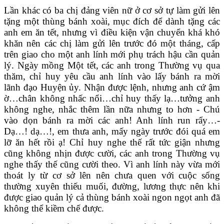
Lần khác có ba chị đảng viên nữ ở cơ sở tự làm gửi lên
tặng một thùng bánh xoài, mục đích để dành tặng các
anh em ăn tết, nhưng vì điều kiện vận chuyển khá khó
khăn nên các chị làm gửi lên trước đó một tháng, cấp
trên giao cho một anh lính mới phụ trách hậu cần quản
lý. Ngày mồng Một tết, các anh trong Thường vụ qua
thăm, chỉ huy yêu cầu anh lính vào lấy bánh ra mời
lãnh đạo Huyện ủy. Nhận được lệnh, nhưng anh cứ ậm
ờ…chân không nhấc nổi…chỉ huy thấy lạ…tưởng anh
không nghe, nhắc thêm lần nữa nhưng to hơn - Chú
vào dọn bánh ra mời các anh! Anh lính run rẩy…-
Dạ…! dạ…!, em thưa anh, mấy ngày trước đói quá em
lỡ ăn hết rồi ạ! Chỉ huy nghe thế rất tức giận nhưng
cũng không nhịn được cười, các anh trong Thường vụ
nghe thấy thế cũng cười theo. Vì anh lính này vừa mới
thoát ly từ cơ sở lên nên chưa quen với cuộc sống
thường xuyên thiếu muối, đường, lương thực nên khi
được giao quản lý cả thùng bánh xoài ngon ngọt anh đã
không thể kiềm chế được.