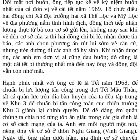
Đôi mắt hơi buồn, ông tiếp tục kể về kỷ niệm buồn
nhất của cả đơn vị về cái tết năm 1969. Tổ chức điều
hai đồng chí Xã đội trưởng hai xã Thế Lộc và Mỹ Lộc
về địa phương nắm tình hình địch, đồng thời tiếp nhận
lương thực từ bà con cơ sở gửi lên, không may sau khi
về đến cơ sở của ta thì hai đồng chí bị lộ, nhận được tin
báo, các anh chọn phương án rút lui sớm về căn cứ,
nhưng trên đường đi các anh đã hy sinh. Khi nhận được
tin, các anh em đơn vị ai cũng đau buồn; đó cũng là
một cái tết bi thương nhất mà đến nay ông và đồng đội
vẫn còn nhớ mãi.
Hạnh phúc nhất với ông có lẽ là Tết năm 1968, để
chuẩn bị lực lượng tấn công trong đợt Tết Mậu Thân,
tất cả quân lực trên địa bàn huyện của ta đều tập trung
về Khu 3 để chuẩn bị tấn công toàn cục chiến trường
Khu 3 giành lại chính quyền. Để dễ dàng ém quân
chúng ta chia nhỏ từng tốp ẩn giấu trong các gia đình là
cơ sở cách mạng của ta. Anh em mỗi người một nơi,
riêng ông về cơ sở ở thôn Nghi Giang (Vinh Giang).
Ngày tết, ông nằm dưới hầm, gia đình cơ sở chuyển