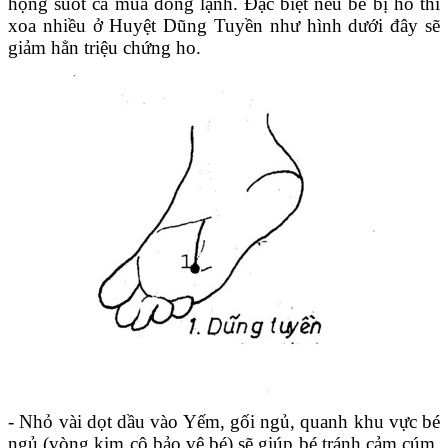
họng suốt cả mùa đông lạnh. Đặc biệt nếu bé bị ho thì
xoa nhiều ở Huyệt Dũng Tuyền như hình dưới đây sẽ
giảm hẳn triệu chứng ho.
- Nhỏ vài dọt dầu vào Yếm, gối ngủ, quanh khu vực bé
ngủ (vòng kim cô bảo vệ bé) sẽ giúp bé tránh cảm cúm,