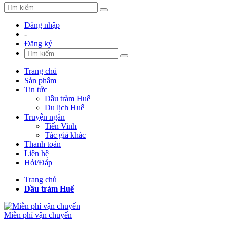
Đăng nhập
-
Đăng ký
Trang chủ
Sản phẩm
Tin tức
Dầu tràm Huế
Du lịch Huế
Truyện ngắn
Tiến Vinh
Tác giả khác
Thanh toán
Liên hệ
Hỏi/Đáp
Trang chủ
Dầu tràm Huế
Miễn phí vận chuyển