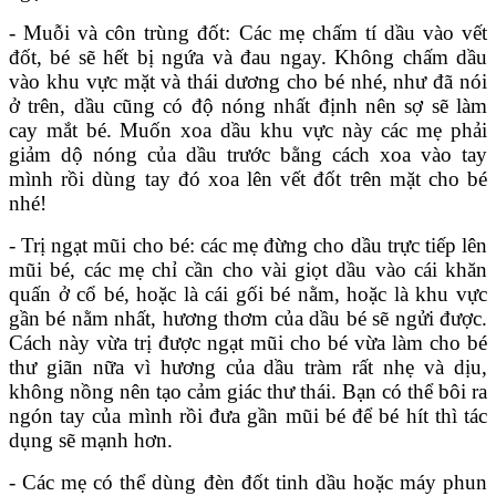
- Muỗi và côn trùng đốt: Các mẹ chấm tí dầu vào vết
đốt, bé sẽ hết bị ngứa và đau ngay. Không chấm dầu
vào khu vực mặt và thái dương cho bé nhé, như đã nói
ở trên, dầu cũng có độ nóng nhất định nên sợ sẽ làm
cay mắt bé. Muốn xoa dầu khu vực này các mẹ phải
giảm dộ nóng của dầu trước bằng cách xoa vào tay
mình rồi dùng tay đó xoa lên vết đốt trên mặt cho bé
nhé!
- Trị ngạt mũi cho bé: các mẹ đừng cho dầu trực tiếp lên
mũi bé, các mẹ chỉ cần cho vài giọt dầu vào cái khăn
quấn ở cổ bé, hoặc là cái gối bé nằm, hoặc là khu vực
gần bé nằm nhất, hương thơm của dầu bé sẽ ngửi được.
Cách này vừa trị được ngạt mũi cho bé vừa làm cho bé
thư giãn nữa vì hương của dầu tràm rất nhẹ và dịu,
không nồng nên tạo cảm giác thư thái. Bạn có thể bôi ra
ngón tay của mình rồi đưa gần mũi bé để bé hít thì tác
dụng sẽ mạnh hơn.
- Các mẹ có thể dùng đèn đốt tinh dầu hoặc máy phun