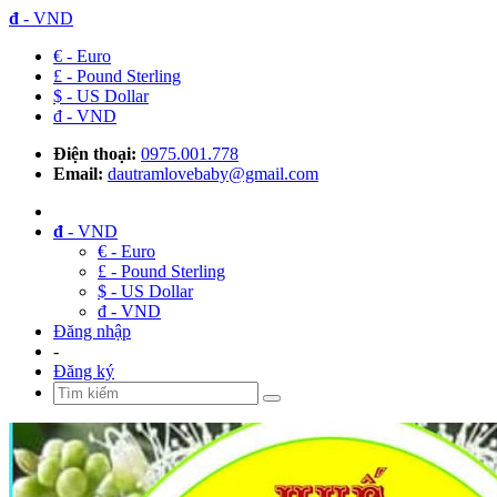
đ
- VND
€ - Euro
£ - Pound Sterling
$ - US Dollar
đ - VND
Điện thoại:
0975.001.778
Email:
dautramlovebaby@gmail.com
đ
- VND
€ - Euro
£ - Pound Sterling
$ - US Dollar
đ - VND
Đăng nhập
-
Đăng ký