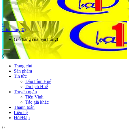
0
Giỏ hàng
(0)
Giỏ hàng của bạn trống!
0
Trang chủ
Sản phẩm
Tin tức
Dầu tràm Huế
Du lịch Huế
Truyện ngắn
Tiến Vinh
Tác giả khác
Thanh toán
Liên hệ
Hỏi/Đáp
0