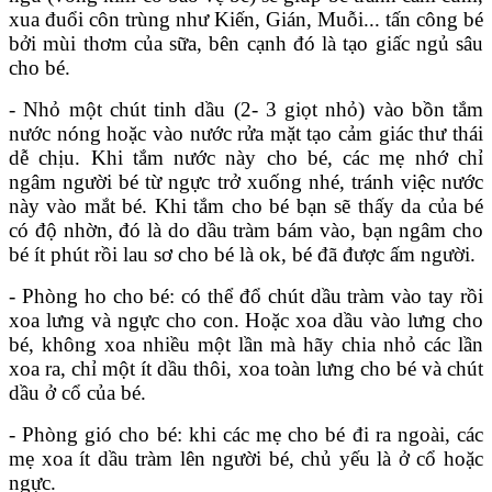
xua đuổi côn trùng như Kiến, Gián, Muỗi... tấn công bé
bởi mùi thơm của sữa, bên cạnh đó là tạo giấc ngủ sâu
cho bé.
- Nhỏ một chút tinh dầu (2- 3 giọt nhỏ) vào bồn tắm
nước nóng hoặc vào nước rửa mặt tạo cảm giác thư thái
dễ chịu. Khi tắm nước này cho bé, các mẹ nhớ chỉ
ngâm người bé từ ngực trở xuống nhé, tránh việc nước
này vào mắt bé. Khi tắm cho bé bạn sẽ thấy da của bé
có độ nhờn, đó là do dầu tràm bám vào, bạn ngâm cho
bé ít phút rồi lau sơ cho bé là ok, bé đã được ấm người.
- Phòng ho cho bé: có thể đổ chút dầu tràm vào tay rồi
xoa lưng và ngực cho con. Hoặc xoa dầu vào lưng cho
bé, không xoa nhiều một lần mà hãy chia nhỏ các lần
xoa ra, chỉ một ít dầu thôi, xoa toàn lưng cho bé và chút
dầu ở cổ của bé.
- Phòng gió cho bé: khi các mẹ cho bé đi ra ngoài, các
mẹ xoa ít dầu tràm lên người bé, chủ yếu là ở cổ hoặc
ngực.