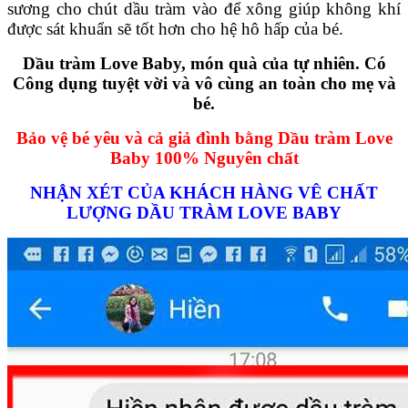
sương cho chút dầu tràm vào để xông giúp không khí
được sát khuẩn sẽ tốt hơn cho hệ hô hấp của bé.
Dầu tràm Love Baby, món quà của tự nhiên. Có
Công dụng tuyệt vời và vô cùng an toàn cho mẹ và
bé.
Bảo vệ bé yêu và cả giả đình bằng Dầu tràm Love
Baby 100% Nguyên chất
NHẬN XÉT CỦA KHÁCH HÀNG VÊ CHẤT
LƯỢNG DẦU TRÀM LOVE BABY