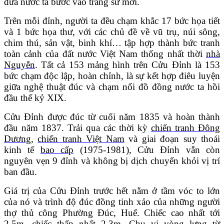
đưa nước ta bước vào trang sử mới.
Trên mỗi đỉnh, người ta đều chạm khắc 17 bức họa tiết
và 1 bức họa thư, với các chủ đề về vũ trụ, núi sông,
chim thú, sản vật, binh khí… tập hợp thành bức tranh
toàn cảnh của đất nước Việt Nam thống nhất thời
nhà
Nguyễn
. Tất cả 153 mảng hình trên Cửu Đỉnh là 153
bức chạm độc lập, hoàn chỉnh, là sự kết hợp điêu luyện
giữa nghệ thuật đúc và chạm nổi đồ đồng nước ta hồi
đầu thế kỷ XIX.
Cửu Đỉnh được đúc từ cuối năm 1835 và hoàn thành
đầu năm 1837. Trải qua các thời kỳ
chiến tranh Đông
Dương
,
chiến tranh Việt Nam
và giai đoạn suy thoái
kinh tế
bao cấp
(1975-1981), Cửu Đỉnh vẫn còn
nguyên vẹn 9 đỉnh và không bị dịch chuyển khỏi vị trí
ban đầu.
Giá trị của Cửu Đỉnh trước hết nằm ở tầm vóc to lớn
của nó và trình độ đúc đồng tinh xảo của những người
thợ thủ công Phường Đúc, Huế. Chiếc cao nhất tới
2,5m, chiếc thấp nhất 2,3m. Chu vi vòng lưng từ