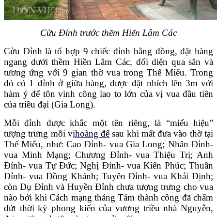
Cửu Đỉnh trước thềm Hiển Lâm Các
Cửu Đỉnh là tổ hợp 9 chiếc đỉnh bằng đồng, đặt hàng
ngang dưới thềm Hiền Lâm Các, đối diện qua sân và
tương ứng với 9 gian thờ vua trong Thế Miếu. Trong
đó có 1 đỉnh ở giữa hàng, được đặt nhích lên 3m với
hàm ý để tôn vinh công lao to lớn của vị vua đầu tiên
của triều đại (Gia Long).
Mỗi đỉnh được khắc một tên riêng, là “miếu hiệu”
tượng trưng mỗi vị
hoàng đế
sau khi mất đưa vào thờ tại
Thế Miếu, như: Cao Đỉnh- vua Gia Long; Nhân Đỉnh-
vua Minh Mạng; Chương Đỉnh- vua Thiệu Trị; Anh
Đỉnh- vua Tự Đức; Nghị Đỉnh- vua Kiến Phúc; Thuần
Đỉnh- vua Đồng Khánh; Tuyên Đỉnh- vua Khải Định;
còn Dụ Đỉnh và Huyền Đỉnh chưa tượng trưng cho vua
nào bởi khi Cách mạng tháng Tám thành công đã chấm
dứt thời kỳ phong kiến của vương triều nhà Nguyễn,