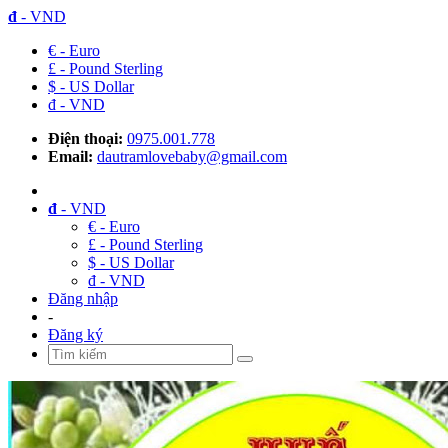
đ
- VND
€ - Euro
£ - Pound Sterling
$ - US Dollar
đ - VND
Điện thoại:
0975.001.778
Email:
dautramlovebaby@gmail.com
đ
- VND
€ - Euro
£ - Pound Sterling
$ - US Dollar
đ - VND
Đăng nhập
-
Đăng ký