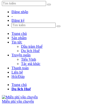
Đăng nhập
-
Đăng ký
Trang chủ
Sản phẩm
Tin tức
Dầu tràm Huế
Du lịch Huế
Truyện ngắn
Tiến Vinh
Tác giả khác
Thanh toán
Liên hệ
Hỏi/Đáp
Trang chủ
Du lịch Huế
Miễn phí vận chuyển