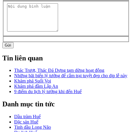
Gửi
Tin liên quan
Thác Trượt, Thác Đá Dựng tạm dừng hoạt động
Những bãi biển lý tưởng để cắm trại tuyệt đẹp cho dịp lễ này
Khám phá Suối Voi
Khám phá đầm Lập An
9 điểm du lịch lý tưởng khi đến Huế
Danh mục tin tức
Dầu tràm Huế
Đặc sản Huế
Tinh dầu Long Não