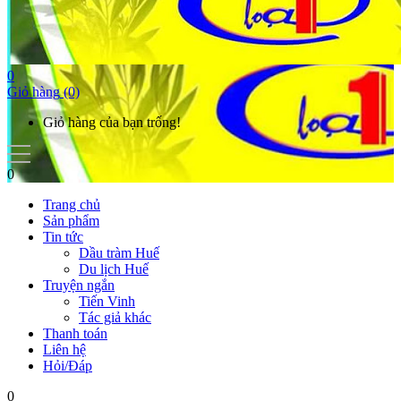
0
Giỏ hàng
(0)
Giỏ hàng của bạn trống!
0
Trang chủ
Sản phẩm
Tin tức
Dầu tràm Huế
Du lịch Huế
Truyện ngắn
Tiến Vinh
Tác giả khác
Thanh toán
Liên hệ
Hỏi/Đáp
0