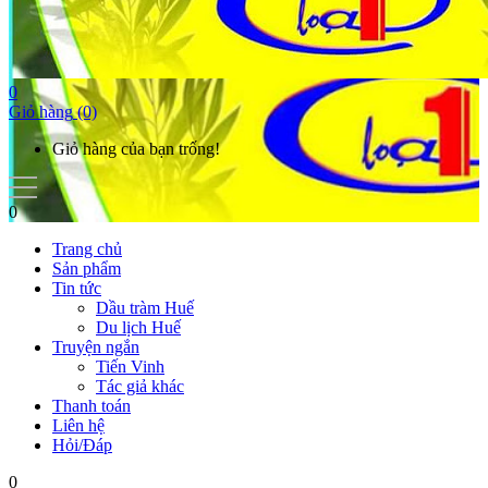
0
Giỏ hàng
(0)
Giỏ hàng của bạn trống!
0
Trang chủ
Sản phẩm
Tin tức
Dầu tràm Huế
Du lịch Huế
Truyện ngắn
Tiến Vinh
Tác giả khác
Thanh toán
Liên hệ
Hỏi/Đáp
0