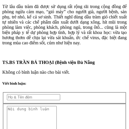
Từ lâu dầu tràm đã được sử dụng rất rộng rãi trong cộng đồng để
phòng ngừa cảm mạo, “gió máy” cho người già, người bệnh, sản
phụ, trẻ nhỏ, kể cả sơ sinh. Thiết nghĩ dùng dầu tràm gió chiết xuất
tự nhiên và các chế phẩm dẫn xuất dưới dạng xông, hít mũi trong
phòng làm việc, phòng khách, phòng ngủ, trong ôtô... cũng là một
biện pháp y tế dự phòng hợp tình, hợp lý và rất khoa học: vừa tạo
hương thơm dễ chịu lại vừa sát khuẩn, ức chế virus, đặc biệt đang
trong mùa cao điểm sốt, cúm như hiện nay.
TS.BS TRẦN BÁ THOẠI (Bệnh viện Đà Nẵng
Không có bình luận nào cho bài viết.
Viết bình luận: