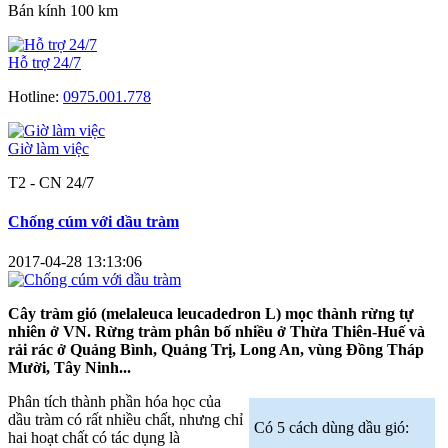
Bán kính 100 km
Hỗ trợ 24/7
Hotline:
0975.001.778
Giờ làm việc
T2 - CN 24/7
Chống cúm với dầu tràm
2017-04-28 13:13:06
Cây tràm gió (melaleuca leucadedron L) mọc thành rừng tự
nhiên ở VN. Rừng tràm phân bố nhiều ở Thừa Thiên-Huế và
rải rác ở Quảng Bình, Quảng Trị, Long An, vùng Đồng Tháp
Mười, Tây Ninh...
Phân tích thành phần hóa học của
dầu tràm có rất nhiều chất, nhưng chỉ
Có 5 cách dùng dầu gió:
hai hoạt chất có tác dụng là