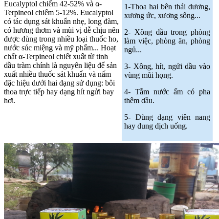
Eucalyptol chiếm 42-52% và α-
1-Thoa hai bên thái dương,
Terpineol chiếm 5-12%. Eucalyptol
xương ức, xương sống...
có tác dụng sát khuẩn nhẹ, long đàm,
có hương thơm và mùi vị dễ chịu nên
2- Xông dầu trong phòng
được dùng trong nhiều loại thuốc ho,
làm việc, phòng ăn, phòng
nước súc miệng và mỹ phẩm... Hoạt
ngủ...
chất α-Terpineol chiết xuất từ tinh
dầu tràm chính là nguyên liệu để sản
3- Xông, hít, ngửi dầu vào
xuất nhiều thuốc sát khuẩn và nấm
vùng mũi họng.
đặc hiệu dưới hai dạng sử dụng: bôi
thoa trực tiếp hay dạng hít ngửi bay
4- Tắm nước ấm có pha
hơi.
thêm dầu.
5- Dùng dạng viên nang
hay dung dịch uống.