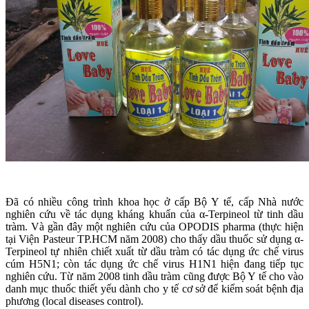
Đã có nhiều công trình khoa học ở cấp Bộ Y tế, cấp Nhà nước
nghiên cứu về tác dụng kháng khuẩn của α-Terpineol từ tinh dầu
tràm. Và gần đây một nghiên cứu của OPODIS pharma (thực hiện
tại Viện Pasteur TP.HCM năm 2008) cho thấy dầu thuốc sử dụng α-
Terpineol tự nhiên chiết xuất từ dầu tràm có tác dụng ức chế virus
cúm H5N1; còn tác dụng ức chế virus H1N1 hiện đang tiếp tục
nghiên cứu. Từ năm 2008 tinh dầu tràm cũng được Bộ Y tế cho vào
danh mục thuốc thiết yếu dành cho y tế cơ sở để kiểm soát bệnh địa
phương (local diseases control).