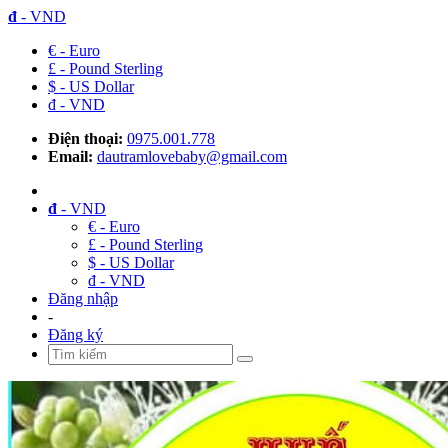
đ
- VND
€ - Euro
£ - Pound Sterling
$ - US Dollar
đ - VND
Điện thoại:
0975.001.778
Email:
dautramlovebaby@gmail.com
đ
- VND
€ - Euro
£ - Pound Sterling
$ - US Dollar
đ - VND
Đăng nhập
-
Đăng ký