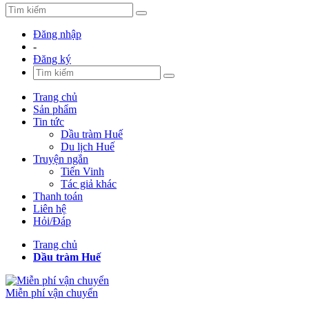
Đăng nhập
-
Đăng ký
Trang chủ
Sản phẩm
Tin tức
Dầu tràm Huế
Du lịch Huế
Truyện ngắn
Tiến Vinh
Tác giả khác
Thanh toán
Liên hệ
Hỏi/Đáp
Trang chủ
Dầu tràm Huế
Miễn phí vận chuyển