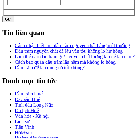
Gửi
Tin liên quan
Cách nhận biết tinh dầu tràm nguyên chất bằng mắt thường
Dầu tràm nguyên chất để lâu vẫn tốt, không lo hư hỏng
Làm thế nào dầu tràm giữ nguyên chất lượng khi để lâu năm?
Cách bảo quản dầu tràm lâu năm mà không lo hỏng
Dầu tràm để lâu dùng có tốt không?
Danh mục tin tức
Dầu tràm Huế
Đặc sản Huế
Tinh dầu Long Não
Du lịch Huế
Văn hóa - Xã hội
Lịch sử
Tiến Vinh
Hỏi/Đáp