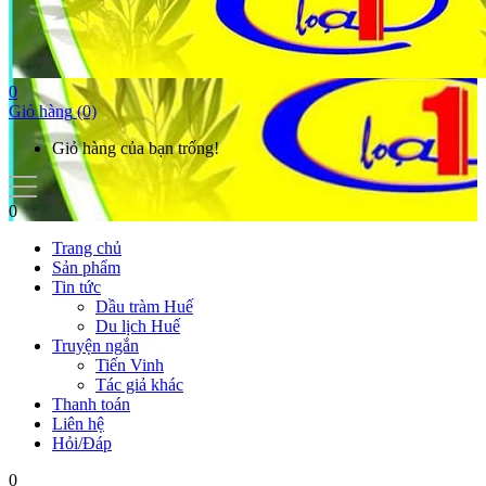
0
Giỏ hàng
(0)
Giỏ hàng của bạn trống!
0
Trang chủ
Sản phẩm
Tin tức
Dầu tràm Huế
Du lịch Huế
Truyện ngắn
Tiến Vinh
Tác giả khác
Thanh toán
Liên hệ
Hỏi/Đáp
0