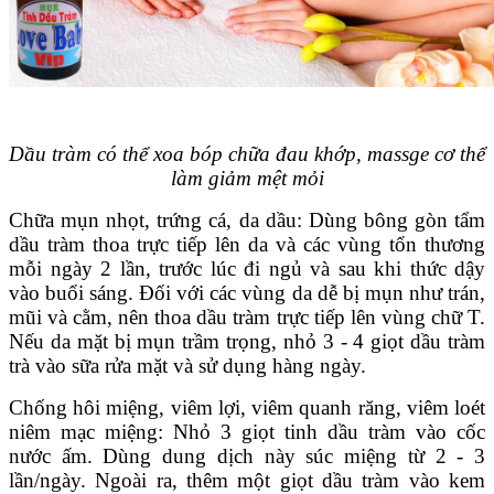
Dầu tràm có thể xoa bóp chữa đau khớp, massge cơ thể
làm giảm mệt mỏi
Chữa mụn nhọt, trứng cá, da dầu: Dùng bông gòn tẩm
dầu tràm thoa trực tiếp lên da và các vùng tổn thương
mỗi ngày 2 lần, trước lúc đi ngủ và sau khi thức dậy
vào buổi sáng. Đối với các vùng da dễ bị mụn như trán,
mũi và cằm, nên thoa dầu tràm trực tiếp lên vùng chữ T.
Nếu da mặt bị mụn trầm trọng, nhỏ 3 - 4 giọt dầu tràm
trà vào sữa rửa mặt và sử dụng hàng ngày.
Chống hôi miệng, viêm lợi, viêm quanh răng, viêm loét
niêm mạc miệng: Nhỏ 3 giọt tinh dầu tràm vào cốc
nước ấm. Dùng dung dịch này súc miệng từ 2 - 3
lần/ngày. Ngoài ra, thêm một giọt dầu tràm vào kem