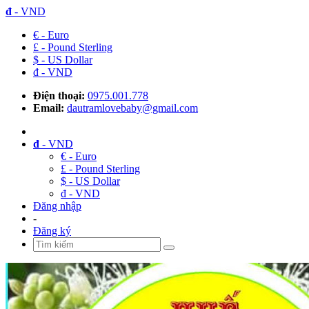
đ
- VND
€ - Euro
£ - Pound Sterling
$ - US Dollar
đ - VND
Điện thoại:
0975.001.778
Email:
dautramlovebaby@gmail.com
đ
- VND
€ - Euro
£ - Pound Sterling
$ - US Dollar
đ - VND
Đăng nhập
-
Đăng ký