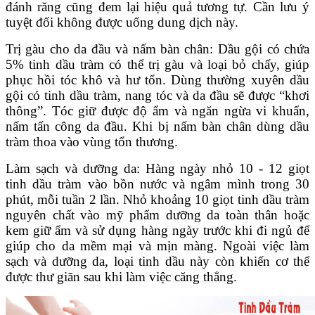
đánh răng cũng đem lại hiệu quả tương tự. Cần lưu ý
tuyệt đối không được uống dung dịch này.
Trị gàu cho da đầu và nấm bàn chân: Dầu gội có chứa
5% tinh dầu tràm có thể trị gàu và loại bỏ chấy, giúp
phục hồi tóc khô và hư tổn. Dùng thường xuyên dầu
gội có tinh dầu tràm, nang tóc và da đầu sẽ được “khơi
thông”. Tóc giữ được độ ẩm và ngăn ngừa vi khuẩn,
nấm tấn công da đầu. Khi bị nấm bàn chân dùng dầu
tràm thoa vào vùng tổn thương.
Làm sạch và dưỡng da: Hàng ngày nhỏ 10 - 12 giọt
tinh dầu tràm vào bồn nước và ngâm mình trong 30
phút, mỗi tuần 2 lần. Nhỏ khoảng 10 giọt tinh dầu tràm
nguyên chất vào mỹ phẩm dưỡng da toàn thân hoặc
kem giữ ẩm và sử dụng hàng ngày trước khi đi ngủ để
giúp cho da mềm mại và mịn màng. Ngoài việc làm
sạch và dưỡng da, loại tinh dầu này còn khiến cơ thể
được thư giãn sau khi làm việc căng thẳng.