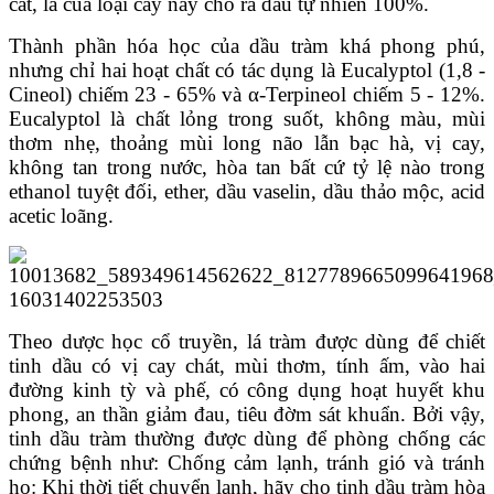
cất, lá của loại cây này cho ra dầu tự nhiên 100%.
Thành phần hóa học của dầu tràm khá phong phú,
nhưng chỉ hai hoạt chất có tác dụng là Eucalyptol (1,8 -
Cineol) chiếm 23 - 65% và α-Terpineol chiếm 5 - 12%.
Eucalyptol là chất lỏng trong suốt, không màu, mùi
thơm nhẹ, thoảng mùi long não lẫn bạc hà, vị cay,
không tan trong nước, hòa tan bất cứ tỷ lệ nào trong
ethanol tuyệt đối, ether, dầu vaselin, dầu thảo mộc, acid
acetic loãng.
Theo dược học cổ truyền, lá tràm được dùng để chiết
tinh dầu có vị cay chát, mùi thơm, tính ấm, vào hai
đường kinh tỳ và phế, có công dụng hoạt huyết khu
phong, an thần giảm đau, tiêu đờm sát khuẩn. Bởi vậy,
tinh dầu tràm thường được dùng để phòng chống các
chứng bệnh như:
Chống cảm lạnh, tránh gió và tránh
ho: Khi thời tiết chuyển lạnh, hãy cho tinh dầu tràm hòa