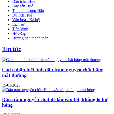
Dầu tràm Huế
Đặc sản Huế
Tinh dầu Long Não
Du lịch Huế
Văn hóa - Xã hội
Lịch sử
Tiến Vinh
Hỏi/Đáp
Hướng dẫn thanh toán
Tin tức
Cách nhận biết tinh dầu tràm nguyên chất bằng
mắt thường
15/01/2025
Dầu tràm nguyên chất để lâu vẫn tốt, không lo hư
hỏng