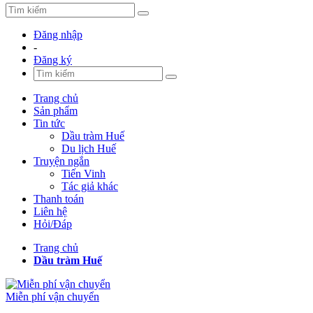
Đăng nhập
-
Đăng ký
Trang chủ
Sản phẩm
Tin tức
Dầu tràm Huế
Du lịch Huế
Truyện ngắn
Tiến Vinh
Tác giả khác
Thanh toán
Liên hệ
Hỏi/Đáp
Trang chủ
Dầu tràm Huế
Miễn phí vận chuyển