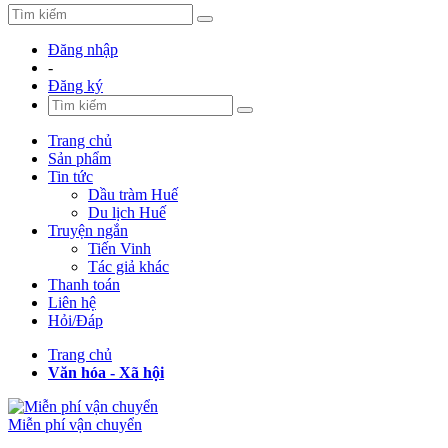
Đăng nhập
-
Đăng ký
Trang chủ
Sản phẩm
Tin tức
Dầu tràm Huế
Du lịch Huế
Truyện ngắn
Tiến Vinh
Tác giả khác
Thanh toán
Liên hệ
Hỏi/Đáp
Trang chủ
Văn hóa - Xã hội
Miễn phí vận chuyển