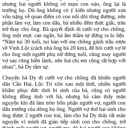
nhưng hai người không có mụn con nào, ông lại là
trưởng họ. Dù ông không có ý kiến nhưng người xưa
vốn nặng về quan điểm có con nối dõi tông đường, nên
phận làm vợ, làm con dâu, bà nhiều đêm thức giấc, trăn
trở thay cho ông. Bà quyết định đi cưới vợ cho chồng,
ông một mực can ngăn, bà âm thầm tự đứng ra lo liệu
“Năm tui 30 tuổi, tui bàn với mẹ chồng gánh trầu rượu
về Vinh Lộc (cách nhà ông bà 20 km), để hỏi cưới vợ lẽ
cho ông một người phụ nữ đứng tuổi, cũng may người
vợ sau cũng hiền lành, nên hai chị em cũng rất hợp với
nhau”, bà Dy tâm sự.
Chuyện bà Dy đi cưới vợ cho chồng đã khiến người
dân Cầu Hai, Lộc Trì xôn xao một thời, nhiều người
khâm phục đức tính hi sinh của bà, cũng có người
không đồng tình với bà, nhưng bà cảm thấy mãn
nguyện khi đã làm tròn bổn phận người vợ, người con
dâu trưởng của dòng họ ông. Người vợ thứ hai sinh cho
ông được 2 người con trai, làm cho bà Dy thấy rất mãn
nguyện vì mình đã gián tiếp sinh con cho chồng, trở
thành một người vợ, người mẹ, dù hai người con không