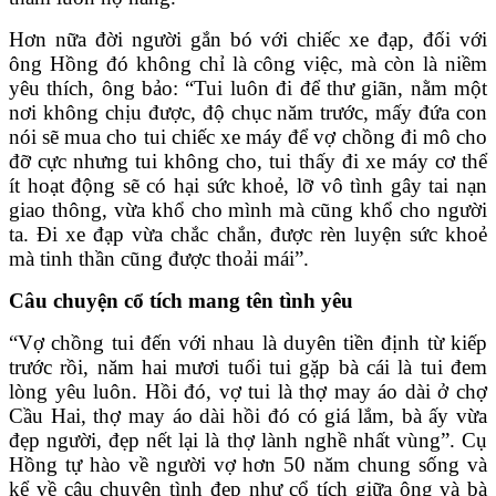
Hơn nữa đời người gắn bó với chiếc xe đạp, đối với
ông Hồng đó không chỉ là công việc, mà còn là niềm
yêu thích, ông bảo: “Tui luôn đi để thư giãn, nằm một
nơi không chịu được, độ chục năm trước, mấy đứa con
nói sẽ mua cho tui chiếc xe máy để vợ chồng đi mô cho
đỡ cực nhưng tui không cho, tui thấy đi xe máy cơ thể
ít hoạt động sẽ có hại sức khoẻ, lỡ vô tình gây tai nạn
giao thông, vừa khổ cho mình mà cũng khổ cho người
ta. Đi xe đạp vừa chắc chắn, được rèn luyện sức khoẻ
mà tinh thần cũng được thoải mái”.
Câu chuyện cổ tích mang tên tình yêu
“Vợ chồng tui đến với nhau là duyên tiền định từ kiếp
trước rồi, năm hai mươi tuổi tui gặp bà cái là tui đem
lòng yêu luôn. Hồi đó, vợ tui là thợ may áo dài ở chợ
Cầu Hai, thợ may áo dài hồi đó có giá lắm, bà ấy vừa
đẹp người, đẹp nết lại là thợ lành nghề nhất vùng”. Cụ
Hồng tự hào về người vợ hơn 50 năm chung sống và
kể về câu chuyện tình đẹp như cổ tích giữa ông và bà