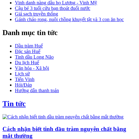
Vinh danh nàng dâu họ Lương - Vinh Mỹ
Cậu bé 3 tuổi cứu bạn thoát đuối nước
Giá sạch truyền thống
Gánh cháo rong, nuôi chồng khuyết tật và 3 con ăn học
Danh mục tin tức
Dầu tràm Huế
Đặc sản Huế
Tinh dầu Long Não
Du lịch Huế
Văn hóa - Xã hội
Lịch sử
Tiến Vinh
Hỏi/Đáp
Hướng dẫn thanh toán
Tin tức
Cách nhận biết tinh dầu tràm nguyên chất bằng
mắt thường