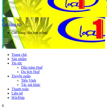
0
Giỏ hàng
(0)
Giỏ hàng của bạn trống!
0
Trang chủ
Sản phẩm
Tin tức
Dầu tràm Huế
Du lịch Huế
Truyện ngắn
Tiến Vinh
Tác giả khác
Thanh toán
Liên hệ
Hỏi/Đáp
0