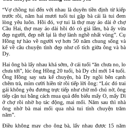
“Vợ chồng tui đến với nhau là duyên tiền định từ kiếp
trước rồi, năm hai mươi tuổi tui gặp bà cái là tui đem
lòng yêu luôn. Hồi đó, vợ tui là thợ may áo dài ở chợ
Cầu Hai, thợ may áo dài hồi đó có giá lắm, bà ấy vừa
đẹp người, đẹp nết lại là thợ lành nghề nhất vùng”. Cụ
Hồng tự hào về người vợ hơn 50 năm chung sống và
kể về câu chuyện tình đẹp như cổ tích giữa ông và bà
Dy.
Hai ông bà lấy nhau khá sớm, ở cái tuổi “ăn chưa no, lo
chưa tới”, lúc ông Hồng 20 tuổi, bà Dy chỉ mới 14 tuổi.
Ông Hồng say sưa kể chuyện, bà Dy ngồi bên cạnh
chêm trà, mỉm cười hiền từ rồi tiếp lời ông: “Lúc đó trai
gái không yêu đương trực tiếp như chừ mô chú nờ, ông
tiếp cận tui bằng cách mua quà đến biếu mấy O, mấy Dì
ở chợ rồi nhờ họ tác động, mai mối. Năm sau thì nhà
ông nhờ bà mai mối qua nhà tui tính chuyện trăm
năm”.
Điều không may cho ông bà, lấy nhau được 15 năm