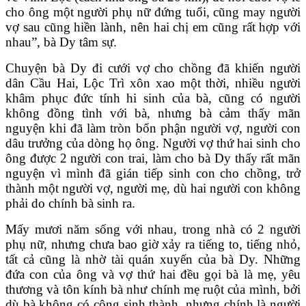
cho ông một người phụ nữ đứng tuổi, cũng may người
vợ sau cũng hiền lành, nên hai chị em cũng rất hợp với
nhau”, bà Dy tâm sự.
Chuyện bà Dy đi cưới vợ cho chồng đã khiến người
dân Cầu Hai, Lộc Trì xôn xao một thời, nhiều người
khâm phục đức tính hi sinh của bà, cũng có người
không đồng tình với bà, nhưng bà cảm thấy mãn
nguyện khi đã làm tròn bổn phận người vợ, người con
dâu trưởng của dòng họ ông. Người vợ thứ hai sinh cho
ông được 2 người con trai, làm cho bà Dy thấy rất mãn
nguyện vì mình đã gián tiếp sinh con cho chồng, trở
thành một người vợ, người mẹ, dù hai người con không
phải do chính bà sinh ra.
Mấy mươi năm sống với nhau, trong nhà có 2 người
phụ nữ, nhưng chưa bao giờ xảy ra tiếng to, tiếng nhỏ,
tất cả cũng là nhờ tài quán xuyến của bà Dy. Những
đứa con của ông và vợ thứ hai đều gọi bà là mẹ, yêu
thương và tôn kính bà như chính mẹ ruột của mình, bởi
dù bà không có công sinh thành, nhưng chính là người