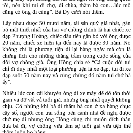
rồi, nên khi tui đi chợ, đi chùa, thăm bà con…lúc mô
cũng có ông đi cùng”. Bà Dy cười nói thêm.
Lấy nhau được 50 mươi năm, tài sản quý giá nhất, gắn
bó mật thiết nhất của hai vợ chồng chính là hai chiếc xe
đạp Phượng Hoàng, chiếc đầu tiên gắn bó với ông được
20 năm, chiếc xe hiện tại đến nay là được 30 năm. Nó
không chỉ là phương tiện đi lại hàng ngày mà còn là
chứng tích cho những thăng trầm trong cuộc sống của
đôi vợ chồng già. Ông Hồng chia sẻ “Cả cuộc đời tui
chỉ đi duy nhất một loại phương tiện là xe đạp, tui đi xe
đạp suốt 50 năm nay và cũng chừng đó năm tui chở bà
ấy”.
Nhiều lúc con cái khuyên ông đi xe máy để đỡ tốn thời
gian và đỡ vất vả tuổi già, nhưng ông nhất quyết không
chịu. Có những khi bà đi thăm bà con ở xa hàng chục
cây số, người con trai sống bên cạnh nhà đề nghị được
chở mẹ đi nhưng ông Hồng cũng chỉ muốn đích thân
đưa bà đi, vợ chồng vừa tâm sự tuổi già vừa tiện thể
thăm luôn họ hàng.