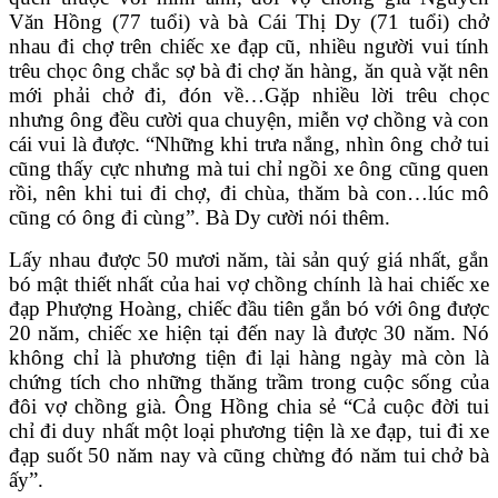
Văn Hồng (77 tuổi) và bà Cái Thị Dy (71 tuổi) chở
nhau đi chợ trên chiếc xe đạp cũ, nhiều người vui tính
trêu chọc ông chắc sợ bà đi chợ ăn hàng, ăn quà vặt nên
mới phải chở đi, đón về…Gặp nhiều lời trêu chọc
nhưng ông đều cười qua chuyện, miễn vợ chồng và con
cái vui là được. “Những khi trưa nắng, nhìn ông chở tui
cũng thấy cực nhưng mà tui chỉ ngồi xe ông cũng quen
rồi, nên khi tui đi chợ, đi chùa, thăm bà con…lúc mô
cũng có ông đi cùng”. Bà Dy cười nói thêm.
Lấy nhau được 50 mươi năm, tài sản quý giá nhất, gắn
bó mật thiết nhất của hai vợ chồng chính là hai chiếc xe
đạp Phượng Hoàng, chiếc đầu tiên gắn bó với ông được
20 năm, chiếc xe hiện tại đến nay là được 30 năm. Nó
không chỉ là phương tiện đi lại hàng ngày mà còn là
chứng tích cho những thăng trầm trong cuộc sống của
đôi vợ chồng già. Ông Hồng chia sẻ “Cả cuộc đời tui
chỉ đi duy nhất một loại phương tiện là xe đạp, tui đi xe
đạp suốt 50 năm nay và cũng chừng đó năm tui chở bà
ấy”.