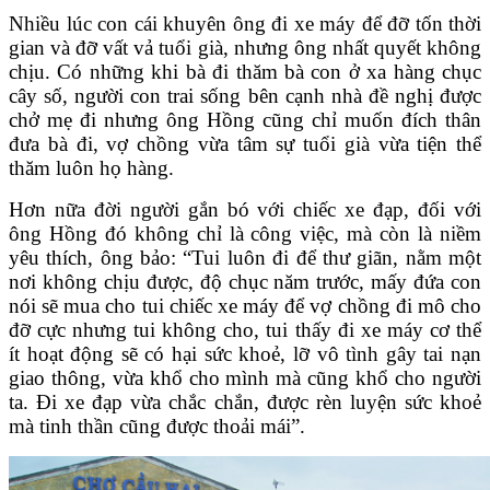
Nhiều lúc con cái khuyên ông đi xe máy để đỡ tốn thời
gian và đỡ vất vả tuổi già, nhưng ông nhất quyết không
chịu. Có những khi bà đi thăm bà con ở xa hàng chục
cây số, người con trai sống bên cạnh nhà đề nghị được
chở mẹ đi nhưng ông Hồng cũng chỉ muốn đích thân
đưa bà đi, vợ chồng vừa tâm sự tuổi già vừa tiện thể
thăm luôn họ hàng.
Hơn nữa đời người gắn bó với chiếc xe đạp, đối với
ông Hồng đó không chỉ là công việc, mà còn là niềm
yêu thích, ông bảo: “Tui luôn đi để thư giãn, nằm một
nơi không chịu được, độ chục năm trước, mấy đứa con
nói sẽ mua cho tui chiếc xe máy để vợ chồng đi mô cho
đỡ cực nhưng tui không cho, tui thấy đi xe máy cơ thể
ít hoạt động sẽ có hại sức khoẻ, lỡ vô tình gây tai nạn
giao thông, vừa khổ cho mình mà cũng khổ cho người
ta. Đi xe đạp vừa chắc chắn, được rèn luyện sức khoẻ
mà tinh thần cũng được thoải mái”.