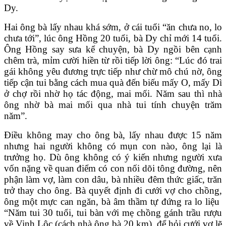
Dy.
Hai ông bà lấy nhau khá sớm, ở cái tuổi “ăn chưa no, lo
chưa tới”, lúc ông Hồng 20 tuổi, bà Dy chỉ mới 14 tuổi.
Ông Hồng say sưa kể chuyện, bà Dy ngồi bên cạnh
chêm trà, mỉm cười hiền từ rồi tiếp lời ông: “Lúc đó trai
gái không yêu đương trực tiếp như chừ mô chú nờ, ông
tiếp cận tui bằng cách mua quà đến biếu mấy O, mấy Dì
ở chợ rồi nhờ họ tác động, mai mối. Năm sau thì nhà
ông nhờ bà mai mối qua nhà tui tính chuyện trăm
năm”.
Điều không may cho ông bà, lấy nhau được 15 năm
nhưng hai người không có mụn con nào, ông lại là
trưởng họ. Dù ông không có ý kiến nhưng người xưa
vốn nặng về quan điểm có con nối dõi tông đường, nên
phận làm vợ, làm con dâu, bà nhiều đêm thức giấc, trăn
trở thay cho ông. Bà quyết định đi cưới vợ cho chồng,
ông một mực can ngăn, bà âm thầm tự đứng ra lo liệu
“Năm tui 30 tuổi, tui bàn với mẹ chồng gánh trầu rượu
về Vinh Lộc (cách nhà ông bà 20 km), để hỏi cưới vợ lẽ