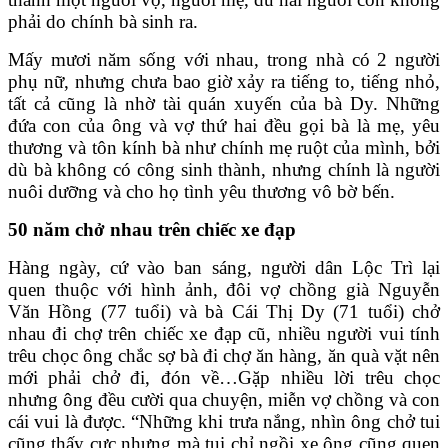
phải do chính bà sinh ra.
Mấy mươi năm sống với nhau, trong nhà có 2 người
phụ nữ, nhưng chưa bao giờ xảy ra tiếng to, tiếng nhỏ,
tất cả cũng là nhờ tài quán xuyến của bà Dy. Những
đứa con của ông và vợ thứ hai đều gọi bà là mẹ, yêu
thương và tôn kính bà như chính mẹ ruột của mình, bởi
dù bà không có công sinh thành, nhưng chính là người
nuôi dưỡng và cho họ tình yêu thương vô bờ bến.
50 năm chở nhau trên chiếc xe đạp
Hàng ngày, cứ vào ban sáng, người dân Lộc Trì lại
quen thuộc với hình ảnh, đôi vợ chồng già Nguyễn
Văn Hồng (77 tuổi) và bà Cái Thị Dy (71 tuổi) chở
nhau đi chợ trên chiếc xe đạp cũ, nhiều người vui tính
trêu chọc ông chắc sợ bà đi chợ ăn hàng, ăn quà vặt nên
mới phải chở đi, đón về…Gặp nhiều lời trêu chọc
nhưng ông đều cười qua chuyện, miễn vợ chồng và con
cái vui là được. “Những khi trưa nắng, nhìn ông chở tui
cũng thấy cực nhưng mà tui chỉ ngồi xe ông cũng quen