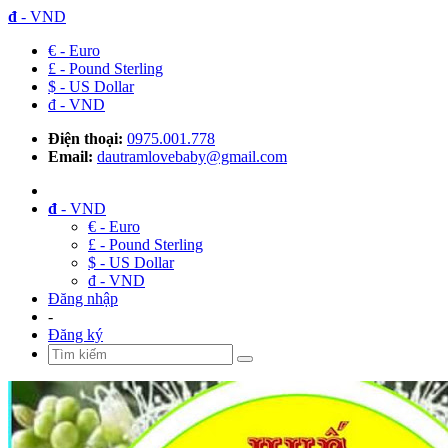
đ
- VND
€ - Euro
£ - Pound Sterling
$ - US Dollar
đ - VND
Điện thoại:
0975.001.778
Email:
dautramlovebaby@gmail.com
đ
- VND
€ - Euro
£ - Pound Sterling
$ - US Dollar
đ - VND
Đăng nhập
-
Đăng ký