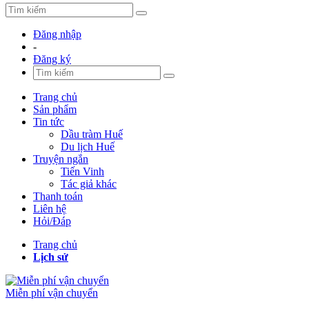
Đăng nhập
-
Đăng ký
Trang chủ
Sản phẩm
Tin tức
Dầu tràm Huế
Du lịch Huế
Truyện ngắn
Tiến Vinh
Tác giả khác
Thanh toán
Liên hệ
Hỏi/Đáp
Trang chủ
Lịch sử
Miễn phí vận chuyển