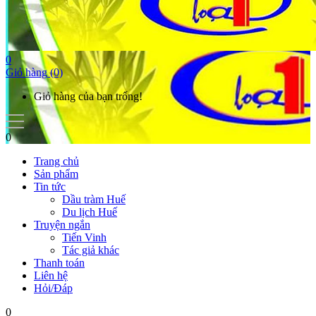
0
Giỏ hàng
(0)
Giỏ hàng của bạn trống!
0
Trang chủ
Sản phẩm
Tin tức
Dầu tràm Huế
Du lịch Huế
Truyện ngắn
Tiến Vinh
Tác giả khác
Thanh toán
Liên hệ
Hỏi/Đáp
0