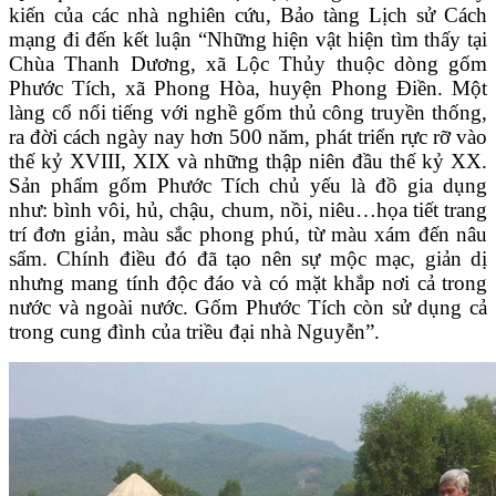
kiến của các nhà nghiên cứu, Bảo tàng Lịch sử Cách
mạng đi đến kết luận “Những hiện vật hiện tìm thấy tại
Chùa Thanh Dương, xã Lộc Thủy thuộc dòng gốm
Phước Tích, xã Phong Hòa, huyện Phong Điền. Một
làng cổ nổi tiếng với nghề gốm thủ công truyền thống,
ra đời cách ngày nay hơn 500 năm, phát triển rực rỡ vào
thế kỷ XVIII, XIX và những thập niên đầu thế kỷ XX.
Sản phẩm gốm Phước Tích chủ yếu là đồ gia dụng
như: bình vôi, hủ, chậu, chum, nồi, niêu…họa tiết trang
trí đơn giản, màu sắc phong phú, từ màu xám đến nâu
sẩm. Chính điều đó đã tạo nên sự mộc mạc, giản dị
nhưng mang tính độc đáo và có mặt khắp nơi cả trong
nước và ngoài nước. Gốm Phước Tích còn sử dụng cả
trong cung đình của triều đại nhà Nguyễn”.