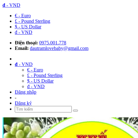
đ
- VND
€ - Euro
£ - Pound Sterling
$ - US Dollar
đ - VND
Điện thoại:
0975.001.778
Email:
dautramlovebaby@gmail.com
đ
- VND
€ - Euro
£ - Pound Sterling
$ - US Dollar
đ - VND
Đăng nhập
-
Đăng ký