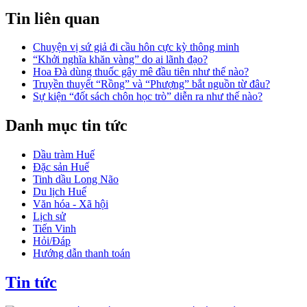
Tin liên quan
Chuyện vị sứ giả đi cầu hôn cực kỳ thông minh
“Khởi nghĩa khăn vàng” do ai lãnh đạo?
Hoa Đà dùng thuốc gây mê đầu tiên như thế nào?
Truyền thuyết “Rồng” và “Phượng” bắt nguồn từ đâu?
Sự kiện “đốt sách chôn học trò” diễn ra như thế nào?
Danh mục tin tức
Dầu tràm Huế
Đặc sản Huế
Tinh dầu Long Não
Du lịch Huế
Văn hóa - Xã hội
Lịch sử
Tiến Vinh
Hỏi/Đáp
Hướng dẫn thanh toán
Tin tức