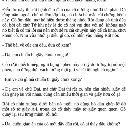
Đến lúc này thì cái bệnh đau đầu của cô dường như đã tái phát. Dù
rằng năm ngoái chủ nhiệm lớp kia, cô chưa hề mắc cái chứng bệnh
này. Cô ôm đầu, mơ hồ hiểu được thằng nhóc Rốt đang cố tình đùa
cô, bởi cái chữ Tứ khi nãy là do cô nói vui đùa với nó, không ngờ
nó biết là cô trả lời sai nên mới đẻ ra cái chuyện này để cà khịa, chơi
khăm cô. Như vừa nhớ lại điều gì đó, cô nhìn vào thằng Rớt hỏi:
- Thế bài vẽ của em đâu, đưa cô xem?
- Dạ, em chuẩn bị giấy chưa xong ạ!
Cô cười nhếch mép, nghĩ bụng “phen này có lý do trừng trị nó một
phen, cho đứng dựa vách tường một giờ vì cái tội nghịch ngợm”.
- Em vẽ cái gì mà chuẩn bị giấy chưa xong?
- Dạ em vẽ chữ Đại, mà chữ Đại thì rất to, nên cần nhiều giấy để
dán ghép lại với nhau, cũng cần nhiều thời gian và giấy hơn cô ạ!
Rồi cô nhìn xuống dưới bàn nó ngồi, nó dùng hồ dán ghép lỡ dở
một số tờ giấy A4, trong đó cô thấy mấy tờ giấy quen quen. Cô
quay lại sau lưng mình, rồi hỏi:
- Ủa, cuốn giáo án của cô mới đây đâu rồi, có ai thấy đâu không?