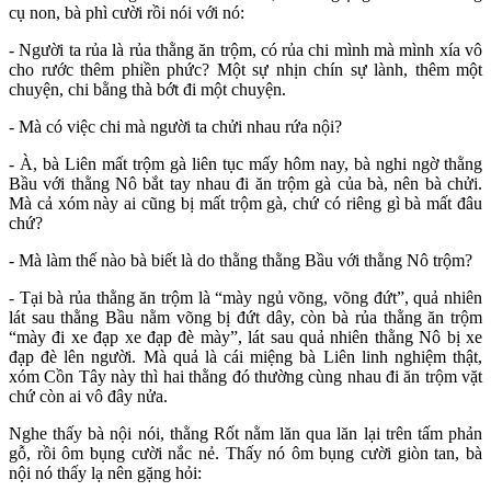
cụ non, bà phì cười rồi nói với nó:
- Người ta rủa là rủa thằng ăn trộm, có rủa chi mình mà mình xía vô
cho rước thêm phiền phức? Một sự nhịn chín sự lành, thêm một
chuyện, chi bằng thà bớt đi một chuyện.
- Mà có việc chi mà người ta chửi nhau rứa nội?
- À, bà Liên mất trộm gà liên tục mấy hôm nay, bà nghi ngờ thằng
Bầu với thằng Nô bắt tay nhau đi ăn trộm gà của bà, nên bà chửi.
Mà cả xóm này ai cũng bị mất trộm gà, chứ có riêng gì bà mất đâu
chứ?
- Mà làm thế nào bà biết là do thằng thằng Bầu với thằng Nô trộm?
- Tại bà rủa thằng ăn trộm là “mày ngủ võng, võng đứt”, quả nhiên
lát sau thằng Bầu nằm võng bị đứt dây, còn bà rủa thằng ăn trộm
“mày đi xe đạp xe đạp đè mày”, lát sau quả nhiên thằng Nô bị xe
đạp đè lên người. Mà quả là cái miệng bà Liên linh nghiệm thật,
xóm Cồn Tây này thì hai thằng đó thường cùng nhau đi ăn trộm vặt
chứ còn ai vô đây nửa.
Nghe thấy bà nội nói, thằng Rốt nằm lăn qua lăn lại trên tấm phản
gỗ, rồi ôm bụng cười nắc nẻ. Thấy nó ôm bụng cười giòn tan, bà
nội nó thấy lạ nên gặng hỏi: