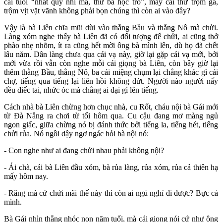
cái tuổi “nhất quỷ nhì ma, thứ ba học trò”, mấy cái thứ trộm gà,
trộm vịt vặt vãnh không phải bọn chúng thì còn ai vào đây?
Vậy là bà Liên chĩa mũi dùi vào thằng Bầu và thằng Nô mà chửi.
Làng xóm nghe thấy bà Liên đã có đối tượng để chửi, ai cũng thở
phào nhẹ nhõm, ít ra cũng hết mời ông bà mình lên, dù họ đã chết
lâu năm. Dân làng chưa qua cái vạ này, giờ lại gặp cái vạ mới, bởi
mới vừa rồi vẫn còn nghe mỗi cái giọng bà Liên, còn bây giờ lại
thêm thằng Bầu, thằng Nô, ba cái miệng chụm lại chẳng khác gì cái
chợ, tiếng qua tiếng lại liên hồi không dứt. Người nào người nấy
đều điếc tai, nhức óc mà chẳng ai dại gì lên tiếng.
Cách nhà bà Liên chừng hơn chục nhà, cu Rốt, cháu nội bà Gái mới
từ Đà Nẵng ra chơi từ tối hôm qua. Cu cậu đang mơ màng ngủ
ngon giấc, giữa chừng nó bị đánh thức bởi tiếng la, tiếng hét, tiếng
chửi rủa. Nó ngồi dậy ngơ ngác hỏi bà nội nó:
- Con nghe như ai đang chửi nhau phải không nội?
- Ái chà, cái bà Liên đầu xóm, bà rủa làng, rủa xóm, rủa cả thiên hạ
mấy hôm nay.
- Răng mà cứ chửi mãi thế này thì còn ai ngủ nghỉ đi được? Bực cả
mình.
Bà Gái nhìn thằng nhóc non năm tuổi, mà cái giọng nói cứ như ông