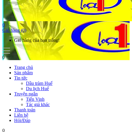
0
Giỏ hàng
(0)
Giỏ hàng của bạn trống!
0
Trang chủ
Sản phẩm
Tin tức
Dầu tràm Huế
Du lịch Huế
Truyện ngắn
Tiến Vinh
Tác giả khác
Thanh toán
Liên hệ
Hỏi/Đáp
0