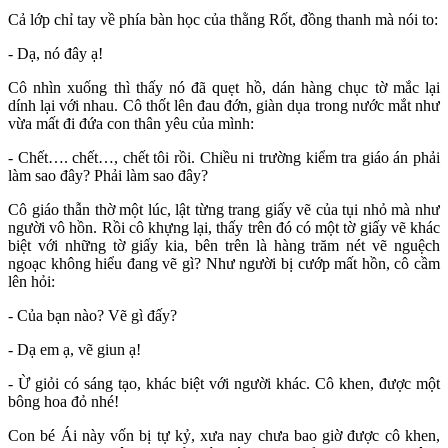
Cả lớp chỉ tay về phía bàn học của thằng Rốt, đồng thanh mà nói to:
- Dạ, nó đây ạ!
Cô nhìn xuống thì thấy nó đã quẹt hồ, dán hàng chục tờ mắc lại
dính lại với nhau. Cô thốt lên đau đớn, giàn dụa trong nước mắt như
vừa mất đi đứa con thân yêu của mình:
- Chết…. chết…, chết tôi rồi. Chiều ni trường kiểm tra giáo án phải
làm sao đây? Phải làm sao đây?
Cô giáo thẫn thờ một lúc, lật từng trang giấy vẽ của tụi nhỏ mà như
người vô hồn. Rồi cô khựng lại, thấy trên đó có một tờ giấy vẽ khác
biệt với những tờ giấy kia, bên trên là hàng trăm nét vẽ nguệch
ngoạc không hiểu đang vẽ gì? Như người bị cướp mất hồn, cô cầm
lên hỏi:
- Của bạn nào? Vẽ gì đấy?
- Dạ em ạ, vẽ giun ạ!
- Ừ giỏi có sáng tạo, khác biệt với người khác. Cô khen, được một
bông hoa đỏ nhé!
Con bé Ái này vốn bị tự kỷ, xưa nay chưa bao giờ được cô khen,