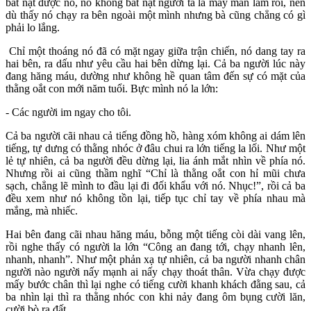
bắt nạt được nó, nó không bắt nạt người ta là may mắn lắm rồi, nên
dù thấy nó chạy ra bên ngoài một mình nhưng bà cũng chẳng có gì
phải lo lắng.
Chỉ một thoáng nó đã có mặt ngay giữa trận chiến, nó dang tay ra
hai bên, ra dấu như yêu cầu hai bên dừng lại. Cả ba người lúc này
đang hăng máu, dường như không hề quan tâm đến sự có mặt của
thằng oắt con mới năm tuổi. Bực mình nó la lớn:
- Các người im ngay cho tôi.
Cả ba người cãi nhau cả tiếng đồng hồ, hàng xóm không ai dám lên
tiếng, tự dưng có thằng nhóc ở đâu chui ra lớn tiếng la lối. Như một
lẻ tự nhiên, cả ba người đều dừng lại, lia ánh mắt nhìn về phía nó.
Nhưng rồi ai cũng thầm nghĩ “Chỉ là thằng oắt con hỉ mũi chưa
sạch, chẳng lẽ mình to đầu lại đi đối khẩu với nó. Nhục!”, rồi cả ba
đều xem như nó không tồn lại, tiếp tục chỉ tay về phía nhau mà
mắng, mà nhiếc.
Hai bên đang cãi nhau hăng máu, bỗng một tiếng còi dài vang lên,
rồi nghe thấy có người la lớn “Công an đang tới, chạy nhanh lên,
nhanh, nhanh”. Như một phản xạ tự nhiên, cả ba người nhanh chân
người nào người nấy mạnh ai nấy chạy thoát thân. Vừa chạy được
mấy bước chân thì lại nghe có tiếng cười khanh khách đằng sau, cả
ba nhìn lại thì ra thằng nhóc con khi nảy đang ôm bụng cười lăn,
cười bò ra đất.