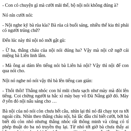
- Con có chuyện gì mà cười mãi thế, bộ nội nói không đúng à?
Nó nín cười nói:
- Nội nghe kỹ bà rủa kìa? Bà rủa cả buổi sáng, nhiều thế kia thì phải
có người trúng chứ?
Đến lúc này thì nội nó mới gật gù:
- Ừ ha, thằng cháu của nội nói đúng ha? Vậy mà nội cứ ngỡ cái
miệng bà Liên linh lắm.
- Mà ông ai dám lên tiếng nói bà Liên hả nội? Vậy thì nội để con
qua nói cho.
Nội nó nghe nó nói vậy thì bà lên tiếng can gián:
- Thôi thôi! Thằng nhóc con hỉ mũi chưa sạch như mày mà đòi lên
tiếng. Coi chừng người ta hắc xì mày bay vô Đà Nẵng giờ đó. Mày
ở yên đó nội nấu sáng cho …
Bà nội của nó nói còn chưa hết câu, nhìn lại thì nó đã chạy tọt ra tới
ngoài cửa. Nhìn theo thằng cháu nội, bà lắc đầu chỉ biết cười, bởi bà
biết dù còn nhỏ nhưng thằng nhóc rất thông minh và cũng có tí
phép thuật do ba nó truyền thụ lại. Từ nhỏ tới giờ bà chưa thấy ai