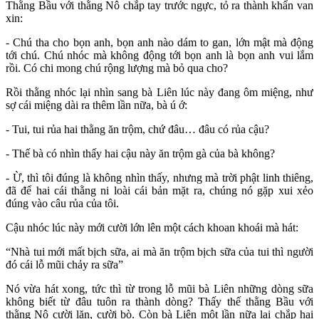
Thằng Bầu với thằng Nô chắp tay trước ngực, tỏ ra thành khẩn van
xin:
- Chú tha cho bọn anh, bọn anh nào dám to gan, lớn mật mà động
tới chú. Chú nhóc mà không động tới bọn anh là bọn anh vui lắm
rồi. Có chi mong chú rộng lượng mà bỏ qua cho?
Rồi thằng nhóc lại nhìn sang bà Liên lúc này đang ôm miệng, như
sợ cái miệng dài ra thêm lần nữa, bà ú ớ:
- Tui, tui rủa hai thằng ăn trộm, chứ đâu… đâu có rủa cậu?
- Thế bà có nhìn thấy hai cậu này ăn trộm gà của bà không?
- Ừ, thì tôi đúng là không nhìn thấy, nhưng mà trời phật linh thiêng,
đã để hai cái thằng ni loài cái bản mặt ra, chúng nó gặp xui xẻo
đúng vào câu rủa của tôi.
Cậu nhóc lúc này mới cười lớn lên một cách khoan khoái mà hát:
“Nhà tui mới mất bịch sữa, ai mà ăn trộm bịch sữa của tui thì người
đó cái lỗ mũi chảy ra sữa”
Nó vừa hát xong, tức thì từ trong lỗ mũi bà Liên những dòng sữa
không biết từ đâu tuôn ra thành dòng? Thấy thế thằng Bầu với
thằng Nô cười lăn, cười bò. Còn bà Liên một lần nữa lại chắp hai