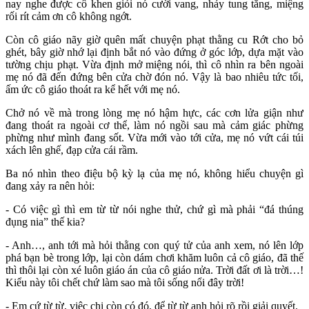
nay nghe được cô khen giỏi nó cười vang, nhảy tung tăng, miệng
rối rít cảm ơn cô không ngớt.
Còn cô giáo nãy giờ quên mất chuyện phạt thằng cu Rớt cho bỏ
ghét, bây giờ nhớ lại định bắt nó vào đứng ở góc lớp, dựa mặt vào
tường chịu phạt. Vừa định mở miệng nói, thì cô nhìn ra bên ngoài
mẹ nó đã đến đứng bên cửa chờ đón nó. Vậy là bao nhiêu tức tối,
ấm ức cô giáo thoát ra kể hết với mẹ nó.
Chở nó về mà trong lòng mẹ nó hậm hực, các cơn lửa giận như
đang thoát ra ngoài cơ thể, làm nó ngồi sau mà cảm giác phừng
phừng như mình đang sốt. Vừa mới vào tới cửa, mẹ nó vứt cái túi
xách lên ghế, đạp cửa cái rầm.
Ba nó nhìn theo điệu bộ kỳ lạ của mẹ nó, không hiểu chuyện gì
đang xảy ra nên hỏi:
- Có việc gì thì em từ từ nói nghe thử, chứ gì mà phải “đá thúng
đụng nia” thế kia?
- Anh…, anh tới mà hỏi thằng con quý tử của anh xem, nó lên lớp
phá bạn bè trong lớp, lại còn dám chơi khăm luôn cả cô giáo, đã thế
thì thôi lại còn xé luôn giáo án của cô giáo nửa. Trời đất ơi là trời…!
Kiểu này tôi chết chứ làm sao mà tôi sống nổi đây trời!
- Em cứ từ từ, việc chi còn có đó, để từ từ anh hỏi rõ rồi giải quyết.