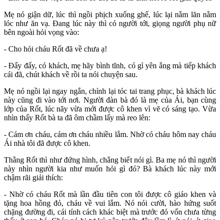
Mẹ nó giận dữ, lúc thì ngồi phịch xuống ghế, lúc lại nằm lăn nằm
lóc như ăn vạ. Đang lúc này thì có người tới, giọng người phụ nữ
bên ngoài hỏi vọng vào:
- Cho hỏi cháu Rốt đã về chưa ạ!
- Đấy đấy, có khách, mẹ hãy bình tĩnh, có gì yên ắng mà tiếp khách
cái đã, chút khách về rồi ta nói chuyện sau.
Mẹ nó ngồi lại ngay ngắn, chỉnh lại tóc tai trang phục, bà khách lúc
này cũng đi vào tới nơi. Người đàn bà đó là mẹ của Ái, bạn cùng
lớp của Rốt, lúc nãy vừa mới được cô khen vì vẽ có sáng tạo. Vừa
nhìn thấy Rốt bà ta đã ôm chầm lấy mà reo lên:
- Cám ơn cháu, cám ơn cháu nhiều lắm. Nhờ có cháu hôm nay cháu
Ái nhà tôi đã được cô khen.
Thằng Rốt thì như đứng hình, chẳng biết nói gì. Ba mẹ nó thì người
này nhìn người kia như muốn hỏi gì đó? Bà khách lúc này mới
chậm rãi giải thích:
- Nhờ có cháu Rốt mà lần đầu tiên con tôi được cô giáo khen và
tặng hoa hồng đỏ, cháu về vui lắm. Nó nói cười, hào hứng suốt
chặng đường đi, cái tính cách khác biệt mà trước đó vốn chưa từng