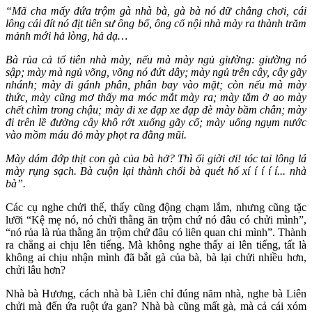
“Mã cha mấy đứa trộm gà nhà bà, gà bà nó dữ chẳng chơi, cái
lông cái đít nó địt tiên sư ông bố, ông cố nội nhà mày ra thành trăm
mảnh mới hả lòng, hả dạ…
Bà rủa cả tổ tiên nhà mày, nếu mà mày ngủ giường: giường nó
sập; mày mà ngủ võng, võng nó đứt dây; mày ngủ trên cây, cây gãy
nhánh; mày đi gánh phân, phân bay vào mặt; còn nếu mà mày
thức, mày cũng mơ thấy ma móc mắt mày ra; mày tắm ở ao mày
chết chìm trong chậu; mày đi xe đạp xe đạp đè mày bầm chân; mày
đi trên lề đường cây khô rớt xuống gãy cổ; mày uống ngụm nước
vào mồm máu đỏ mày phọt ra đằng mũi.
Mày dám đớp thịt con gà của bà hở? Thì ối giời ơi! tóc tai lông lá
mày rụng sạch. Bà cuộn lại thành chổi bà quét hố xí í í í í... nhà
bà”.
Các cụ nghe chửi thế, thấy cũng động chạm lắm, nhưng cũng tặc
lưỡi “Kệ mẹ nó, nó chửi thằng ăn trộm chứ nó đâu có chửi mình”,
“nó rủa là rủa thằng ăn trộm chứ đâu có liên quan chi mình”. Thành
ra chẳng ai chịu lên tiếng. Mà không nghe thấy ai lên tiếng, tất là
không ai chịu nhận mình đã bắt gà của bà, bà lại chửi nhiều hơn,
chửi lâu hơn?
Nhà bà Hương, cách nhà bà Liên chỉ đúng năm nhà, nghe bà Liên
chửi mà đến ứa ruột ứa gan? Nhà bà cũng mất gà, mà cả cái xóm