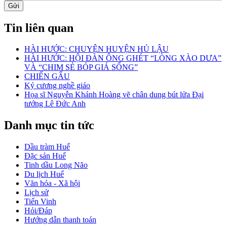
Gửi
Tin liên quan
HÀI HƯỚC: CHUYỆN HUYỆN HỦ LẬU
HÀI HƯỚC: HỘI ĐÀN ÔNG GHÉT “LÒNG XÀO DƯA”
VÀ “CHIM SẺ BÓP GIÁ SỐNG”
CHIẾN GẤU
Kỷ cương nghề giáo
Họa sĩ Nguyễn Khánh Hoàng vẽ chân dung bút lửa Đại
tướng Lê Đức Anh
Danh mục tin tức
Dầu tràm Huế
Đặc sản Huế
Tinh dầu Long Não
Du lịch Huế
Văn hóa - Xã hội
Lịch sử
Tiến Vinh
Hỏi/Đáp
Hướng dẫn thanh toán