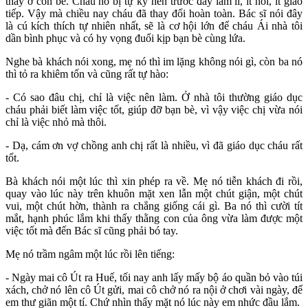
thấy ở con bé. Cháu nó bị tự kỷ nên trước đây lầm lì, ít nói, ít giao
tiếp. Vậy mà chiều nay cháu đã thay đổi hoàn toàn. Bác sĩ nói đây
là cú kích thích tự nhiên nhất, sẽ là cơ hội lớn để cháu Ái nhà tôi
dần bình phục và có hy vọng đuổi kịp bạn bè cùng lứa.
Nghe bà khách nói xong, mẹ nó thì im lặng không nói gì, còn ba nó
thì tỏ ra khiêm tốn và cũng rất tự hào:
- Có sao đâu chị, chỉ là việc nên làm. Ở nhà tôi thường giáo dục
cháu phải biết làm việc tốt, giúp đỡ bạn bè, vì vậy việc chị vừa nói
chỉ là việc nhỏ mà thôi.
- Dạ, cám ơn vợ chồng anh chị rất là nhiều, vì đã giáo dục cháu rất
tốt.
Bà khách nói một lúc thì xin phép ra về. Mẹ nó tiễn khách đi rồi,
quay vào lúc này trên khuôn mặt xen lẫn một chút giận, một chút
vui, một chút hờn, thành ra chẳng giống cái gì. Ba nó thì cười tít
mắt, hạnh phúc lắm khi thấy thằng con của ông vừa làm được một
việc tốt mà đến Bác sĩ cũng phải bó tay.
Mẹ nó trầm ngâm một lúc rồi lên tiếng:
- Ngày mai cô Út ra Huế, tối nay anh lấy mấy bộ áo quần bỏ vào túi
xách, chở nó lên cô Út gửi, mai cô chở nó ra nội ở chơi vài ngày, để
em thư giãn một tí. Chứ nhìn thấy mặt nó lúc này em nhức đầu lắm.