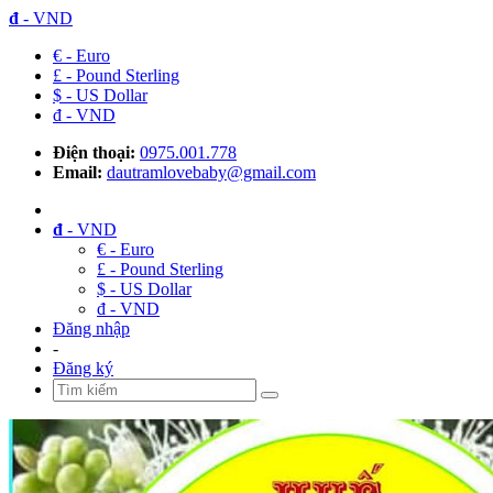
đ
- VND
€ - Euro
£ - Pound Sterling
$ - US Dollar
đ - VND
Điện thoại:
0975.001.778
Email:
dautramlovebaby@gmail.com
đ
- VND
€ - Euro
£ - Pound Sterling
$ - US Dollar
đ - VND
Đăng nhập
-
Đăng ký