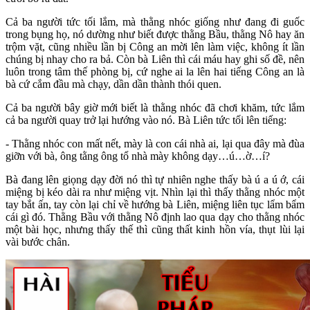
Cả ba người tức tối lắm, mà thằng nhóc giống như đang đi guốc
trong bụng họ, nó dường như biết được thằng Bầu, thằng Nô hay ăn
trộm vặt, cũng nhiều lần bị Công an mời lên làm việc, không ít lần
chúng bị nhay cho ra bả. Còn bà Liên thì cái máu hay ghi số đề, nên
luôn trong tâm thế phòng bị, cứ nghe ai la lên hai tiếng Công an là
bà cứ cắm đầu mà chạy, dần dần thành thói quen.
Cả ba người bây giờ mới biết là thằng nhóc đã chơi khăm, tức lắm
cả ba người quay trở lại hướng vào nó. Bà Liên tức tối lên tiếng:
- Thằng nhóc con mất nết, mày là con cái nhà ai, lại qua đây mà đùa
giỡn với bà, ông tằng ông tổ nhà mày không dạy…ú…ờ…í?
Bà đang lên giọng dạy đời nó thì tự nhiên nghe thấy bà ú a ú ớ, cái
miệng bị kéo dài ra như miệng vịt. Nhìn lại thì thấy thằng nhóc một
tay bắt ấn, tay còn lại chỉ về hướng bà Liên, miệng liên tục lẩm bẩm
cái gì đó. Thằng Bầu với thằng Nô định lao qua dạy cho thằng nhóc
một bài học, nhưng thấy thế thì cũng thất kinh hồn vía, thụt lùi lại
vài bước chân.