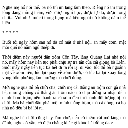
Nghe mẹ nó nói thế, ba nó thì im lặng làm theo. Riêng nó thì trong
lòng đang mừng thầm, vừa được nghỉ học, được tự do, được rong
chơi... Vui như mở cờ trong bụng mà bên ngoài nó không dám thể
hiện.
* * * * *
Buổi tối ngày hôm sau nó đã có mặt ở nhà nội, ăn mấy cơm, mệt
mỏi quá nó nằm ngủ thiếp đi.
Thời điểm này người dân xóm Cồn Tây, làng Quảng Lại nhà nội
nó, mấy hôm nay liên tục phải chịu sự tra tấn của cái giọng bà Liên.
Suốt mấy ngày liên tục bà hết đi ra rồi lại đi vào, lúc thì bà ngoảnh
mặt về xóm trên, lúc lại quay về xóm dưới, có lúc bà lại xoay lòng
vòng bốn phương tám hướng mà chửi đổng.
Mới nghe qua thì bà chửi cha, chửi mẹ cái thằng ăn trộm con gà nhà
bà, nhưng chẳng có thằng ăn trộm nào nó chịu đứng ra nhận đích
danh là nó trộm, nên thành ra cả xóm đều trở thành đối tượng bị bà
chửi. Mà bà chửi đâu phải một mình thằng trộm, mà cả dòng, cả họ
nhà nó đều bị bà lôi ra.
Mà nghe bà chửi cũng hay lắm chứ, nếu có thêm cái mỏ làng mà
đánh, nghe có vần, có điệu chẳng khác gì khúc hát đồng dao: