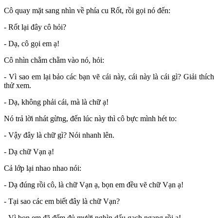
Cô quay mặt sang nhìn về phía cu Rốt, rồi gọi nó đến:
- Rốt lại đây cô hỏi?
- Dạ, cô gọi em ạ!
Cô nhìn chằm chằm vào nó, hỏi:
- Vì sao em lại bảo các bạn vẽ cái này, cái này là cái gì? Giải thích
thử xem.
- Dạ, không phải cái, mà là chữ ạ!
Nó trả lời nhát gừng, đến lúc này thì cô bực mình hét to:
- Vậy đây là chữ gì? Nói nhanh lên.
- Dạ chữ Vạn ạ!
Cả lớp lại nhao nhao nói:
- Dạ đúng rồi cô, là chữ Vạn ạ, bọn em đều vẽ chữ Vạn ạ!
- Tại sao các em biết đây là chữ Vạn?
- Vì bọn em đã đếm đủ mười nghìn dấu gạch ngang rồi ạ!