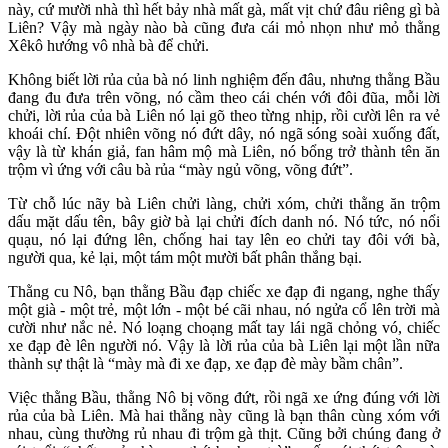
này, cứ mười nhà thì hết bảy nhà mất gà, mất vịt chứ đâu riêng gì bà
Liên? Vậy mà ngày nào bà cũng đưa cái mỏ nhọn như mỏ thằng
Xêkô hướng vô nhà bà để chửi.
Không biết lời rủa của bà nó linh nghiệm đến đâu, nhưng thằng Bầu
đang đu đưa trên võng, nó cầm theo cái chén với đôi đũa, mỗi lời
chửi, lời rủa của bà Liên nó lại gõ theo từng nhịp, rồi cười lên ra vẻ
khoái chí. Đột nhiên võng nó đứt dây, nó ngã sóng soài xuống đất,
vậy là từ khán giả, fan hâm mộ mà Liên, nó bổng trở thành tên ăn
trộm vì ứng với câu bà rủa “mày ngủ võng, võng đứt”.
Từ chỗ lúc nãy bà Liên chửi làng, chửi xóm, chửi thằng ăn trộm
dấu mặt dấu tên, bây giờ bà lại chửi đích danh nó. Nó tức, nó nổi
quạu, nó lại đứng lên, chống hai tay lên eo chửi tay đôi với bà,
người qua, kẻ lại, một tám một mười bất phân thắng bại.
Thằng cu Nô, bạn thằng Bầu đạp chiếc xe đạp đi ngang, nghe thấy
một già - một trẻ, một lớn - một bé cãi nhau, nó ngửa cổ lên trời mà
cười như nắc nẻ. Nó loạng choạng mất tay lái ngã chỏng vó, chiếc
xe đạp đè lên người nó. Vậy là lời rủa của bà Liên lại một lần nữa
thành sự thật là “mày mà đi xe đạp, xe đạp đè mày bầm chân”.
Việc thằng Bầu, thằng Nô bị võng đứt, rồi ngã xe ứng đúng với lời
rủa của bà Liên. Mà hai thằng này cũng là bạn thân cùng xóm với
nhau, cùng thường rủ nhau đi trộm gà thịt. Cũng bởi chúng đang ở