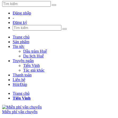
Đăng nhập
-
Đăng ký
Trang chủ
Sản phẩm
Tin tức
Dầu tràm Huế
Du lịch Huế
Truyện ngắn
Tiến Vinh
Tác giả khác
Thanh toán
Liên hệ
Hỏi/Đáp
Trang chủ
Tiến Vinh
Miễn phí vận chuyển