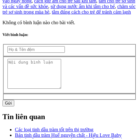
vào ngày nóng
,
cách giữ ấm cho trẻ sau khi tắm
,
tắm cho trẻ sơ sinh
và các vấn đề sức khỏe
,
sử dụng nước ấm khi tắm cho bé
,
chăm sóc
trẻ sơ sinh trong mùa hè
,
tắm đúng cách cho trẻ để tránh cảm lạnh
Không có bình luận nào cho bài viết.
Viết bình luận:
Gửi
Tin liên quan
Các loại tinh dầu tràm tốt trên thị trường
Bán tinh dầu tràm Huế nguyên chất - Hiệu Love Baby