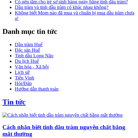
Có nên tắm cho trẻ sơ sinh hàng ngày bằng tinh dầu tràm?
Dầu tràm và tinh dầu tràm có khác nhau không?
Không biết Mom nào đã mua và chuẩn bị mua dầu tràm chưa
ạ!
Danh mục tin tức
Dầu tràm Huế
Đặc sản Huế
Tinh dầu Long Não
Du lịch Huế
Văn hóa - Xã hội
Lịch sử
Tiến Vinh
Hỏi/Đáp
Hướng dẫn thanh toán
Tin tức
Cách nhận biết tinh dầu tràm nguyên chất bằng
mắt thường