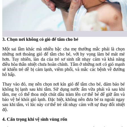
3. Chọn nơi không có gió để tắm cho bé
Một sai lầm khác mà nhiều bậc cha mẹ thường mắc phải là chọn
những nơi thoáng gió để tắm cho bé, với hy vọng làm bé mát mẻ
hơn. Tuy nhiên, làn da của trẻ sơ sinh rất nhạy cảm và khả năng
điều hòa thân nhiệt chưa hoàn chỉnh. Tắm ở những nơi có gió mạnh
sẽ khiến trẻ dễ bị cảm lạnh, viêm phổi, và mắc các bệnh về đường
hô hấp.
Thay vào đó, mẹ nên chọn nơi kín gió để tắm cho bé, đảm bảo bé
không bị lạnh sau khi tắm. Sử dụng nước ấm vừa phải và sau khi
tắm, mẹ có thể thoa một chút dầu tràm lên cơ thể bé để giữ ấm và
bảo vệ bé khỏi gió lạnh. Đặc biệt, không nên đưa bé ra ngoài ngay
sau khi tắm, vì lúc này cơ thể trẻ rất nhạy cảm với sự thay đổi nhiệt
độ.
4. Cẩn trọng khi vệ sinh vùng rốn