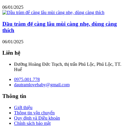
06/01/2025
Dầu tràm để càng lâu mùi càng nhẹ, dùng càng
thích
06/01/2025
Liên hệ
Đường Hoàng Đức Trạch, thị trấn Phú Lộc, Phú Lộc, TT.
Huế
0975.001.778
dautramlovebaby@gmail.com
Thông tin
Giới thiệu
Thông tin vận chuyển
Quy định và Điều khoản
Chính sách bảo mật