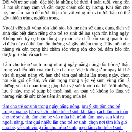
Đối với trẻ sơ sinh, đặc biệt là những bé dưới 4 tuần tuổi, vùng rốn
là nơi rất nhạy cảm và cần được chăm sóc kỹ lưỡng. Khi tắm cho
bé, mẹ cần tránh để nước tiếp xúc với vùng rốn vì nước bẩn có thể
gây nhiễm trùng nghiêm trọng.
Ngoài việc giữ vùng rốn khô ráo, bố mẹ nên sử dụng dung dịch vệ
sinh đặc biệt dành riêng cho trẻ sơ sinh để lau sạch rốn hàng ngày.
Không nên kỳ cọ hoặc dùng tay móc các chất bẩn xung quanh rốn
vì điều này có thể làm tổn thương và gây nhiễm trùng. Hãy luôn nhẹ
nhàng và cẩn trọng khi chăm sóc vùng rốn cho bé, đảm bảo rốn
được giữ khô và sạch sẽ.
Tắm cho trẻ sơ sinh trong những ngày nắng nóng đòi hỏi sự thận
trọng và hiểu biết của các bậc cha mẹ. Việc không tắm ngay khi bé
vừa đi ngoài nắng về, hạn chế tắm quá nhiều lần trong ngày, chọn
nơi kín gió để tắm, và cẩn trọng trong việc vệ sinh vùng rốn là
những yếu tố quan trọng giúp bảo vệ sức khỏe của bé. Với những
lưu ý này, mẹ sẽ giúp bé thoải mái, an toàn và không lo lắng về
những vấn đề sức khỏe tiềm ẩn trong mùa hè.
tắm cho trẻ sơ sinh trong ngày nắng nóng
,
lưu ý khi tắm cho bé
trong mùa hè
,
bảo vệ sức khỏe trẻ sơ sinh khi tắm
,
cách tắm an toàn
cho trẻ sơ sinh
,
tắm cho bé vào mùa hè
,
tránh tắm ngay sau khi ra
ngoài nắng
,
tắm quá nhiều lần cho trẻ sơ sinh
,
chọn nơi tắm kín gió
cho bé
,
vệ sinh vùng rốn cho trẻ sơ sinh
,
mẹo tắm cho trẻ sơ sinh