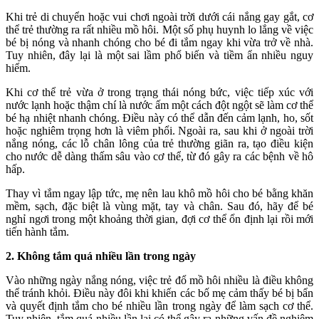
Khi trẻ di chuyển hoặc vui chơi ngoài trời dưới cái nắng gay gắt, cơ
thể trẻ thường ra rất nhiều mồ hôi. Một số phụ huynh lo lắng về việc
bé bị nóng và nhanh chóng cho bé đi tắm ngay khi vừa trở về nhà.
Tuy nhiên, đây lại là một sai lầm phổ biến và tiềm ẩn nhiều nguy
hiểm.
Khi cơ thể trẻ vừa ở trong trạng thái nóng bức, việc tiếp xúc với
nước lạnh hoặc thậm chí là nước ấm một cách đột ngột sẽ làm cơ thể
bé hạ nhiệt nhanh chóng. Điều này có thể dẫn đến cảm lạnh, ho, sốt
hoặc nghiêm trọng hơn là viêm phổi. Ngoài ra, sau khi ở ngoài trời
nắng nóng, các lỗ chân lông của trẻ thường giãn ra, tạo điều kiện
cho nước dễ dàng thấm sâu vào cơ thể, từ đó gây ra các bệnh về hô
hấp.
Thay vì tắm ngay lập tức, mẹ nên lau khô mồ hôi cho bé bằng khăn
mềm, sạch, đặc biệt là vùng mặt, tay và chân. Sau đó, hãy để bé
nghỉ ngơi trong một khoảng thời gian, đợi cơ thể ổn định lại rồi mới
tiến hành tắm.
2. Không tắm quá nhiều lần trong ngày
Vào những ngày nắng nóng, việc trẻ đổ mồ hôi nhiều là điều không
thể tránh khỏi. Điều này đôi khi khiến các bố mẹ cảm thấy bé bị bẩn
và quyết định tắm cho bé nhiều lần trong ngày để làm sạch cơ thể.
Tuy nhiên, tắm quá nhiều lần lại có thể gây ra những vấn đề nghiêm