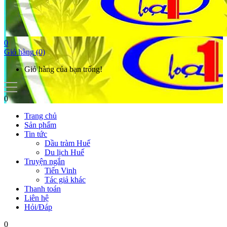
0
Giỏ hàng
(0)
Giỏ hàng của bạn trống!
0
Trang chủ
Sản phẩm
Tin tức
Dầu tràm Huế
Du lịch Huế
Truyện ngắn
Tiến Vinh
Tác giả khác
Thanh toán
Liên hệ
Hỏi/Đáp
0