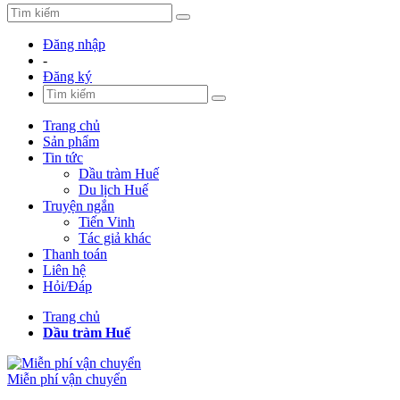
Đăng nhập
-
Đăng ký
Trang chủ
Sản phẩm
Tin tức
Dầu tràm Huế
Du lịch Huế
Truyện ngắn
Tiến Vinh
Tác giả khác
Thanh toán
Liên hệ
Hỏi/Đáp
Trang chủ
Dầu tràm Huế
Miễn phí vận chuyển