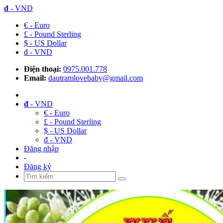
đ
- VND
€ - Euro
£ - Pound Sterling
$ - US Dollar
đ - VND
Điện thoại:
0975.001.778
Email:
dautramlovebaby@gmail.com
đ
- VND
€ - Euro
£ - Pound Sterling
$ - US Dollar
đ - VND
Đăng nhập
-
Đăng ký