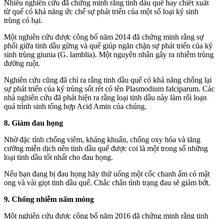
Nhiều nghiên cứu đã chứng minh rằng tinh dầu quế hay chiết xuất
từ quế có khả năng ức chế sự phát triển của một số loại ký sinh
trùng có hại.
Một nghiên cứu được công bố năm 2014 đã chứng minh rằng sự
phối giữa tinh dầu gừng và quế giúp ngăn chặn sự phát triển của ký
sinh trùng giunia (G. lamblia). Một nguyên nhân gây ra nhiễm trùng
đường ruột.
Nghiên cứu cũng đã chỉ ra rằng tinh dầu quế có khả năng chống lại
sự phát triển của ký trùng sốt rét có tên Plasmodium falciparum. Các
nhà nghiên cứu đã phát hiện ra rằng loại tinh dầu này làm rối loạn
quá trình sinh tổng hợp Acid Amin của chúng.
8. Giảm đau họng
Nhờ đặc tính chống viêm, kháng khuẩn, chống oxy hóa và tăng
cường miễn dịch nên tinh dầu quế được coi là một trong số những
loại tinh dầu tốt nhất cho đau họng.
Nếu bạn đang bị đau họng hãy thử uống một cốc chanh ấm có mật
ong và vài giọt tinh dầu quế. Chắc chắn tình trạng đau sẽ giảm bớt.
9. Chống nhiễm nấm móng
Một nghiên cứu được công bố năm 2016 đã chứng minh rằng tinh