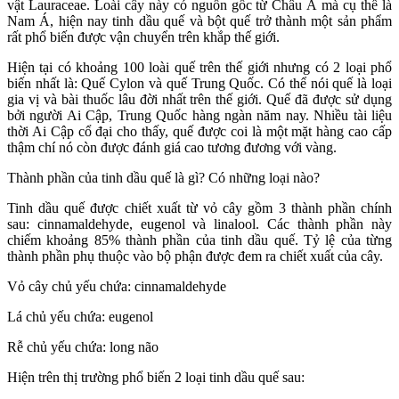
vật Lauraceae. Loài cây này có nguồn gốc từ Châu Á mà cụ thể là
Nam Á, hiện nay tinh dầu quế và bột quế trở thành một sản phẩm
rất phổ biến được vận chuyển trên khắp thế giới.
Hiện tại có khoảng 100 loài quế trên thế giới nhưng có 2 loại phổ
biến nhất là: Quế Cylon và quế Trung Quốc. Có thể nói quế là loại
gia vị và bài thuốc lâu đời nhất trên thế giới. Quế đã được sử dụng
bởi người Ai Cập, Trung Quốc hàng ngàn năm nay. Nhiều tài liệu
thời Ai Cập cổ đại cho thấy, quế được coi là một mặt hàng cao cấp
thậm chí nó còn được đánh giá cao tương đương với vàng.
Thành phần của tinh dầu quế là gì? Có những loại nào?
Tinh dầu quế được chiết xuất từ vỏ cây gồm 3 thành phần chính
sau: cinnamaldehyde, eugenol và linalool. Các thành phần này
chiếm khoảng 85% thành phần của tinh dầu quế. Tỷ lệ của từng
thành phần phụ thuộc vào bộ phận được đem ra chiết xuất của cây.
Vỏ cây chủ yếu chứa: cinnamaldehyde
Lá chủ yếu chứa: eugenol
Rễ chủ yếu chứa: long não
Hiện trên thị trường phổ biến 2 loại tinh dầu quế sau: