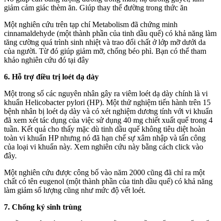
giảm cảm giác thèm ăn. Giúp thay thế đường trong thức ăn
Một nghiên cứu trên tạp chí Metabolism đã chứng minh
cinnamaldehyde (một thành phần của tinh dầu quế) có khả năng làm
tăng cường quá trình sinh nhiệt và trao đổi chất ở lớp mỡ dưới da
của người. Từ đó giúp giảm mỡ, chống béo phì. Bạn có thể tham
khảo nghiên cứu đó tại đây
6. Hỗ trợ điều trị loét dạ dày
Một trong số các nguyên nhân gây ra viêm loét dạ dày chính là vi
khuẩn Helicobacter pylori (HP). Một thử nghiệm tiến hành trên 15
bệnh nhân bị loét dạ dày và có xét nghiệm dương tính với vi khuẩn
đã xem xét tác dụng của việc sử dụng 40 mg chiết xuất quế trong 4
tuần. Kết quả cho thấy mặc dù tinh dầu quế không tiêu diệt hoàn
toàn vi khuẩn HP nhưng nó đã hạn chế sự xâm nhập và tấn công
của loại vi khuẩn này. Xem nghiên cứu này bằng cách click vào
đây.
Một nghiên cứu được công bố vào năm 2000 cũng đã chỉ ra một
chất có tên eugenol (một thành phần của tinh dầu quế) có khả năng
làm giảm số lượng cũng như mức độ vết loét.
7. Chống ký sinh trùng