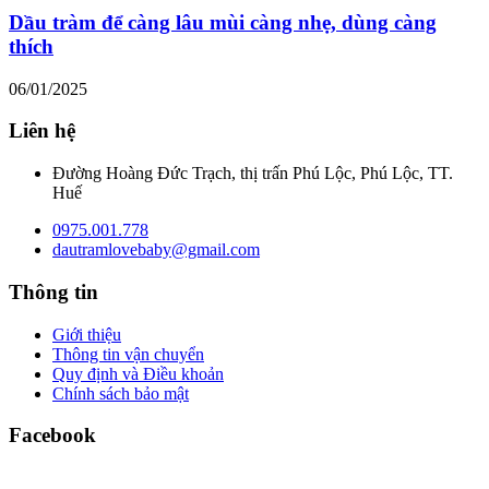
Dầu tràm để càng lâu mùi càng nhẹ, dùng càng
thích
06/01/2025
Liên hệ
Đường Hoàng Đức Trạch, thị trấn Phú Lộc, Phú Lộc, TT.
Huế
0975.001.778
dautramlovebaby@gmail.com
Thông tin
Giới thiệu
Thông tin vận chuyển
Quy định và Điều khoản
Chính sách bảo mật
Facebook