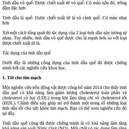
Tinh dầu vỏ quế: Được chiết xuất từ vỏ quế. Có màu nâu đỏ, trông
đậm đặc hơn
Tinh dầu lá quế: Được chiết xuất từ lá và cành quế. Có màu nhạt
hơn
Xét một cách tổng quát thì tác dụng của 2 loại tinh dầu này tương tự
nhau. Tuy nhiên, tinh dầu vỏ quế được cho là mạnh hơn so với loại
được chiết xuất từ lá.
Tác dụng của tinh dầu quế
Dưới đây là những công dụng của tinh dầu quế đã được chứng
minh bởi các nghiên cứu khoa học.
1. Tốt cho tim mạch
Một nghiên cứu trên động vật được công bố năm 2014 cho thấy tinh
dầu quế có khả năng làm giảm lượng cholesterol toàn phần và
cholesterol có hại (LDL) trong khi làm tăng chỉ số cholesterol tốt
(HDL). Chính điều này giúp nó trở thành một trong số những loại
tinh dầu tốt cho sức khỏe tim mạch. Bạn có thể xem nghiên cứu đó
tại đây.
Tinh dầu quế cũng đã được chứng minh là có khả năng làm tăng
khả năng sản xuất Nitric Oxit (NO). Một chất có tác dụng làm tăng