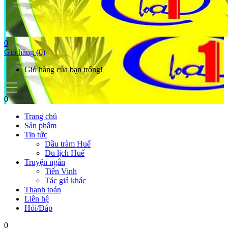
0
Giỏ hàng
(0)
Giỏ hàng của bạn trống!
0
Trang chủ
Sản phẩm
Tin tức
Dầu tràm Huế
Du lịch Huế
Truyện ngắn
Tiến Vinh
Tác giả khác
Thanh toán
Liên hệ
Hỏi/Đáp
0