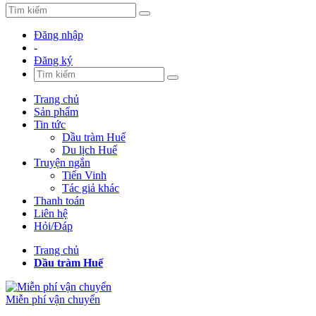
Đăng nhập
-
Đăng ký
Trang chủ
Sản phẩm
Tin tức
Dầu tràm Huế
Du lịch Huế
Truyện ngắn
Tiến Vinh
Tác giả khác
Thanh toán
Liên hệ
Hỏi/Đáp
Trang chủ
Dầu tràm Huế
Miễn phí vận chuyển