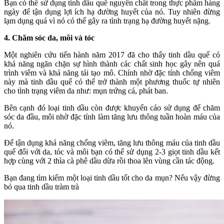
Bạn có thể sử dụng tinh dầu quế nguyên chất trong thực phẩm hàng
ngày để tận dụng lợi ích hạ đường huyết của nó. Tuy nhiên đừng
lạm dụng quá vì nó có thể gây ra tình trạng hạ đường huyết nặng.
4. Chăm sóc da, môi và tóc
Một nghiên cứu tiến hành năm 2017 đã cho thấy tinh dầu quế có
khả năng ngăn chặn sự hình thành các chất sinh học gây nên quá
trình viêm và khả năng tái tạo mô. Chính nhờ đặc tính chống viêm
này mà tinh dầu quế có thể trở thành một phương thuốc tự nhiên
cho tình trạng viêm da như: mụn trứng cá, phát ban.
Bên cạnh đó loại tinh dầu còn được khuyến cáo sử dụng để chăm
sóc da đầu, môi nhờ đặc tính làm tăng lưu thông tuần hoàn máu của
nó.
Để tận dụng khả năng chống viêm, tăng lưu thông máu của tinh dầu
quế đối với da, tóc và môi bạn có thể sử dụng 2-3 giọt tinh dầu kết
hợp cùng với 2 thìa cà phê dầu dừa rồi thoa lên vùng cần tác động.
Bạn đang tìm kiếm một loại tinh dầu tốt cho da mụn? Nếu vậy đừng
bỏ qua tinh dầu tràm trà