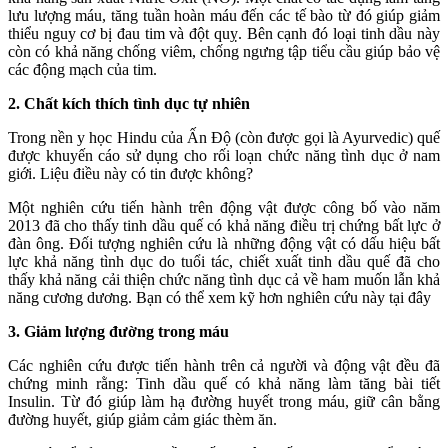
lưu lượng máu, tăng tuần hoàn máu đến các tế bào từ đó giúp giảm
thiểu nguy cơ bị đau tim và đột quỵ. Bên cạnh đó loại tinh dầu này
còn có khả năng chống viêm, chống ngưng tập tiểu cầu giúp bảo vệ
các động mạch của tim.
2. Chất kích thích tình dục tự nhiên
Trong nền y học Hindu của Ấn Độ (còn được gọi là Ayurvedic) quế
được khuyến cáo sử dụng cho rối loạn chức năng tình dục ở nam
giới. Liệu điều này có tin được không?
Một nghiên cứu tiến hành trên động vật được công bố vào năm
2013 đã cho thấy tinh dầu quế có khả năng điều trị chứng bất lực ở
đàn ông. Đối tượng nghiên cứu là những động vật có dấu hiệu bất
lực khả năng tình dục do tuổi tác, chiết xuất tinh dầu quế đã cho
thấy khả năng cải thiện chức năng tình dục cả về ham muốn lẫn khả
năng cương dương. Bạn có thể xem kỹ hơn nghiên cứu này tại đây
3. Giảm lượng đường trong máu
Các nghiên cứu được tiến hành trên cả người và động vật đều đã
chứng minh rằng: Tinh dầu quế có khả năng làm tăng bài tiết
Insulin. Từ đó giúp làm hạ đường huyết trong máu, giữ cân bằng
đường huyết, giúp giảm cảm giác thèm ăn.