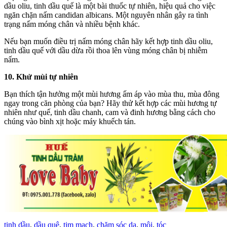
dầu oliu, tinh dầu quế là một bài thuốc tự nhiên, hiệu quả cho việc
ngăn chặn nấm candidan albicans. Một nguyên nhân gây ra tình
trạng nấm móng chân và nhiều bệnh khác.
Nếu bạn muốn điều trị nấm móng chân hãy kết hợp tinh dầu oliu,
tinh dầu quế với dầu dừa rồi thoa lên vùng móng chân bị nhiễm
nấm.
10. Khử mùi tự nhiên
Bạn thích tận hưởng một mùi hương ấm áp vào mùa thu, mùa đông
ngay trong căn phòng của bạn? Hãy thử kết hợp các mùi hương tự
nhiên như quế, tinh dầu chanh, cam và đinh hương bằng cách cho
chúng vào bình xịt hoặc máy khuếch tán.
tinh dầu
,
dầu quê
,
tim mạch
,
chăm sóc da
,
môi
,
tóc