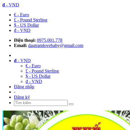
đ
- VND
€ - Euro
£ - Pound Sterling
$ - US Dollar
đ - VND
Điện thoại:
0975.001.778
Email:
dautramlovebaby@gmail.com
đ
- VND
€ - Euro
£ - Pound Sterling
$ - US Dollar
đ - VND
Đăng nhập
-
Đăng ký