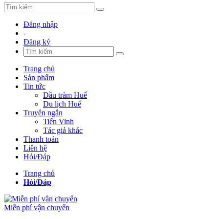
Đăng nhập
-
Đăng ký
Trang chủ
Sản phẩm
Tin tức
Dầu tràm Huế
Du lịch Huế
Truyện ngắn
Tiến Vinh
Tác giả khác
Thanh toán
Liên hệ
Hỏi/Đáp
Trang chủ
Hỏi/Đáp
Miễn phí vận chuyển