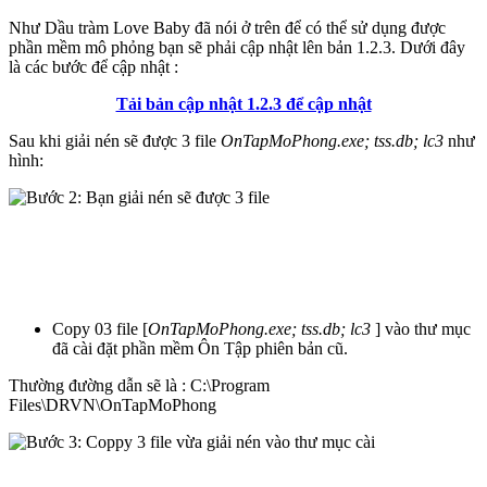
Như Dầu tràm Love Baby đã nói ở trên để có thể sử dụng được
phần mềm mô phỏng bạn sẽ phải cập nhật lên bản 1.2.3. Dưới đây
là các bước để cập nhật :
Tải bản cập nhật 1.2.3 để cập nhật
Sau khi giải nén sẽ được 3 file
OnTapMoPhong.exe; tss.db; lc3
như
hình:
Copy 03 file [
OnTapMoPhong.exe; tss.db; lc3
] vào thư mục
đã cài đặt phần mềm Ôn Tập phiên bản cũ.
Thường đường dẫn sẽ là : C:\Program
Files\DRVN\OnTapMoPhong