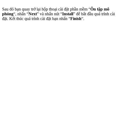
Sau đó bạn quay trở lại hộp thoại cài đặt phần mềm “
Ôn tập mô
phỏng
“, nhấn “
Next
” và nhấn nút “
Install
” để bắt đầu quá trình cài
đặt. Kết thúc quá trình cài đặt bạn nhấn “
Finish
“.