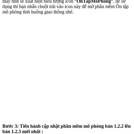
máy tính sẽ xuất hiện biểu tượng icon “
OnTapMoPhong
“, để sử
dụng thì bạn nhấn chuột trái vào icon này để mở phần mềm Ôn tập
mô phỏng tình huống giao thông nhé.
Bước 3: Tiến hành cập nhật phần mềm mô phỏng bản 1.2.2 lên
bản 1.2.3 mới nhất :