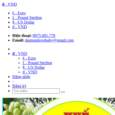
đ
- VND
€ - Euro
£ - Pound Sterling
$ - US Dollar
đ - VND
Điện thoại:
0975.001.778
Email:
dautramlovebaby@gmail.com
đ
- VND
€ - Euro
£ - Pound Sterling
$ - US Dollar
đ - VND
Đăng nhập
-
Đăng ký