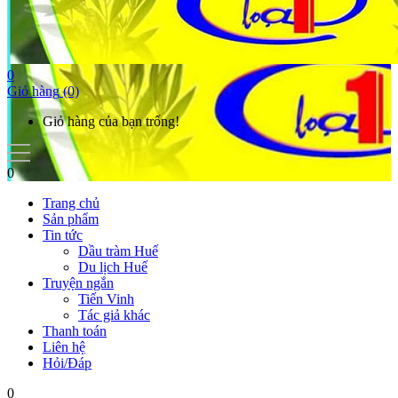
0
Giỏ hàng
(0)
Giỏ hàng của bạn trống!
0
Trang chủ
Sản phẩm
Tin tức
Dầu tràm Huế
Du lịch Huế
Truyện ngắn
Tiến Vinh
Tác giả khác
Thanh toán
Liên hệ
Hỏi/Đáp
0