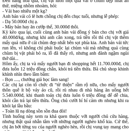
Đến hàng hoa quả, chị vặt luôn một quả vải ở chùm đẹp nhất ăn
thử, miệng nhồm nhoàm, hỏi:
- Vải bao nhiêu một kg?
Anh bán vải có lẽ hơn chồng chị đến chục tuổi, nhưng lễ phép:
- Dạ 50.000đ chị ạ.
- Mày bán hay ăn cướp thế, 30.000đ thôi.
Kỳ kèo qua lại, cuối cùng anh bán vải đồng ý bán cho chị với giá
40.000đ/kg, nhưng khi anh cân xong, trả tiền rồi thì chị vặt thêm
mấy quả nữa ở cái chùm đẹp nhất bên sọt phía kia. Anh bán vải tức
run lên, vì không chỉ phải buộc lại chùm vải mà những quả cùng
chùm bị vặt phải bỏ ra, lỗ đã thấy rõ, nhưng anh đành ngậm ngùi
thở dài...
Hôm ấy, chị ta và mấy người bạn đi shopping hết 11.700.000đ, chị
đưa luôn 12 triệu đồng chẵn, khỏi trả tiền thừa. Bà chủ shop khinh
khỉnh nhìn theo lầm bầm:
- Bọn ...., chưởng giả học làm sang!
Các chị lại còn tổ chức đi “từ thiện” rầm rộ nữa, cho mấy người
thôn quê ít bộ váy áo cũ, rồi rủ nhau đi nhà hàng ăn uống hết
5.540.000đ, khi thanh toán chị đưa luôn 6 triệu đồng để dễ chia,
khỏi cần trả lại tiền thừa. Ông chủ cười hí hí cảm ơn nhưng khi ra
khỏi lại lầu bầu:
- Toàn lũ nạ dòng sồn sồn đua đòi!
Tình huống này xem ra khá quen thuộc với người chủ cửa hàng,
nhưng thật quá nhẫn tâm với những người nghèo khổ kia. Cứ thế,
chị ăn bớt từng xu của người nghèo hèn, rồi chị vung tay mang cho