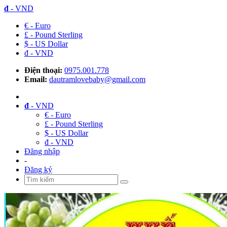
đ
- VND
€ - Euro
£ - Pound Sterling
$ - US Dollar
đ - VND
Điện thoại:
0975.001.778
Email:
dautramlovebaby@gmail.com
đ
- VND
€ - Euro
£ - Pound Sterling
$ - US Dollar
đ - VND
Đăng nhập
-
Đăng ký