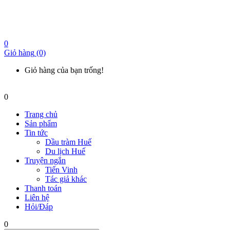
0
Giỏ hàng
(0)
Giỏ hàng của bạn trống!
0
Trang chủ
Sản phẩm
Tin tức
Dầu tràm Huế
Du lịch Huế
Truyện ngắn
Tiến Vinh
Tác giả khác
Thanh toán
Liên hệ
Hỏi/Đáp
0