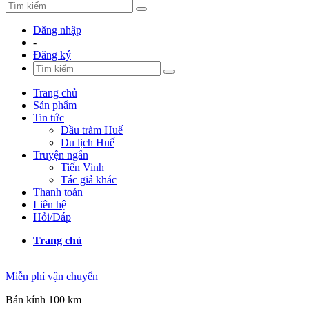
Đăng nhập
-
Đăng ký
Trang chủ
Sản phẩm
Tin tức
Dầu tràm Huế
Du lịch Huế
Truyện ngắn
Tiến Vinh
Tác giả khác
Thanh toán
Liên hệ
Hỏi/Đáp
Trang chủ
Miễn phí vận chuyển
Bán kính 100 km