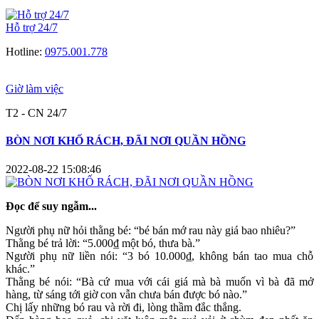
Hỗ trợ 24/7
Hotline:
0975.001.778
Giờ làm việc
T2 - CN 24/7
BÒN NƠI KHỐ RÁCH, ĐÃI NƠI QUẦN HỒNG
2022-08-22 15:08:46
Đọc để suy ngẫm...
Người phụ nữ hỏi thằng bé: “bé bán mớ rau này giá bao nhiêu?”
Thằng bé trả lời: “5.000₫ một bó, thưa bà.”
Người phụ nữ liền nói: “3 bó 10.000₫, không bán tao mua chỗ
khác.”
Thằng bé nói: “Bà cứ mua với cái giá mà bà muốn vì bà đã mở
hàng, từ sáng tới giờ con vẫn chưa bán được bó nào.”
Chị lấy những bó rau và rời đi, lòng thầm đắc thắng.