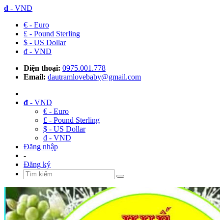
đ
- VND
€ - Euro
£ - Pound Sterling
$ - US Dollar
đ - VND
Điện thoại:
0975.001.778
Email:
dautramlovebaby@gmail.com
đ
- VND
€ - Euro
£ - Pound Sterling
$ - US Dollar
đ - VND
Đăng nhập
-
Đăng ký