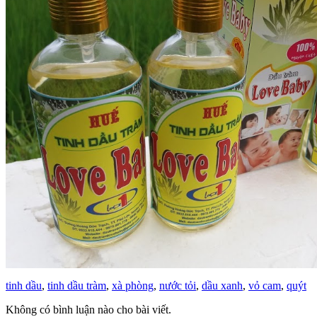
tinh dầu
,
tinh dầu tràm
,
xà phòng
,
nước tỏi
,
dầu xanh
,
vỏ cam
,
quýt
Không có bình luận nào cho bài viết.