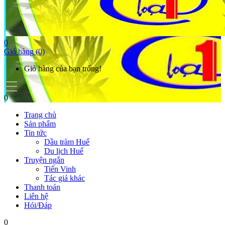
0
Giỏ hàng
(0)
Giỏ hàng của bạn trống!
0
Trang chủ
Sản phẩm
Tin tức
Dầu tràm Huế
Du lịch Huế
Truyện ngắn
Tiến Vinh
Tác giả khác
Thanh toán
Liên hệ
Hỏi/Đáp
0