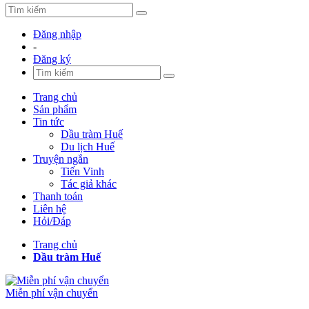
Đăng nhập
-
Đăng ký
Trang chủ
Sản phẩm
Tin tức
Dầu tràm Huế
Du lịch Huế
Truyện ngắn
Tiến Vinh
Tác giả khác
Thanh toán
Liên hệ
Hỏi/Đáp
Trang chủ
Dầu tràm Huế
Miễn phí vận chuyển