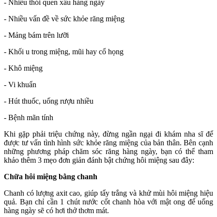
- Nhiều thói quen xấu hàng ngày
- Nhiều vấn đề về sức khỏe răng miệng
- Mảng bám trên lưỡi
- Khối u trong miệng, mũi hay cổ họng
- Khô miệng
- Vi khuẩn
- Hút thuốc, uống rượu nhiều
- Bệnh mãn tính
Khi gặp phải triệu chứng này, đừng ngần ngại đi khám nha sĩ để
được tư vấn tình hình sức khỏe răng miệng của bản thân. Bên cạnh
những phương pháp chăm sóc răng hàng ngày, bạn có thể tham
khảo thêm 3 mẹo đơn giản đánh bật chứng hôi miệng sau đây:
Chữa hôi miệng bằng chanh
Chanh có lượng axit cao, giúp tẩy trắng và khử mùi hôi miệng hiệu
quả. Bạn chỉ cần 1 chút nước cốt chanh hòa với mật ong để uống
hàng ngày sẽ có hơi thở thơm mát.