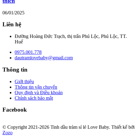
thích
06/01/2025
Liên hệ
Đường Hoàng Đức Trạch, thị trấn Phú Lộc, Phú Lộc, TT.
Huế
0975.001.778
dautramlovebaby@gmail.com
Thông tin
Giới thiệu
Thông tin vận chuyển
Quy định và Điều khoản
Chính sách bảo mật
Facebook
© Copyright 2021-2026 Tinh dầu tràm sỉ lẻ Love Baby.
Thiết kế bởi
Zozo