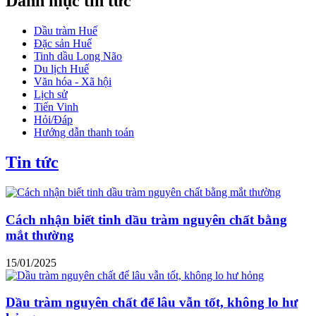
Danh mục tin tức
Dầu tràm Huế
Đặc sản Huế
Tinh dầu Long Não
Du lịch Huế
Văn hóa - Xã hội
Lịch sử
Tiến Vinh
Hỏi/Đáp
Hướng dẫn thanh toán
Tin tức
Cách nhận biết tinh dầu tràm nguyên chất bằng
mắt thường
15/01/2025
Dầu tràm nguyên chất để lâu vẫn tốt, không lo hư