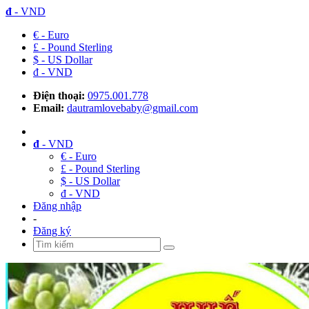
đ
- VND
€ - Euro
£ - Pound Sterling
$ - US Dollar
đ - VND
Điện thoại:
0975.001.778
Email:
dautramlovebaby@gmail.com
đ
- VND
€ - Euro
£ - Pound Sterling
$ - US Dollar
đ - VND
Đăng nhập
-
Đăng ký