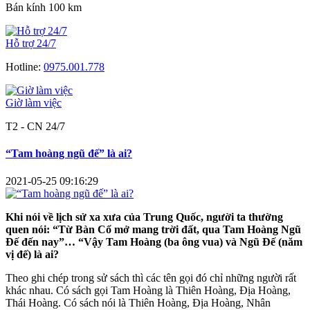
Bán kính 100 km
Hỗ trợ 24/7
Hotline:
0975.001.778
Giờ làm việc
T2 - CN 24/7
“Tam hoàng ngũ đế” là ai?
2021-05-25 09:16:29
Khi nói về lịch sử xa xưa của Trung Quốc, người ta thường
quen nói: “Từ Bàn Cổ mở mang trời đất, qua Tam Hoàng Ngũ
Đế đến nay”… “Vậy Tam Hoàng (ba ông vua) và Ngũ Đế (năm
vị đế) là ai?
Theo ghi chép trong sử sách thì các tên gọi đó chỉ những người rất
khác nhau. Có sách gọi Tam Hoàng là Thiên Hoàng, Địa Hoàng,
Thái Hoàng. Có sách nói là Thiên Hoàng, Địa Hoàng, Nhân