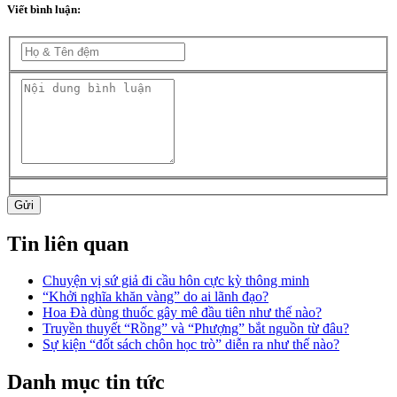
Viết bình luận:
Gửi
Tin liên quan
Chuyện vị sứ giả đi cầu hôn cực kỳ thông minh
“Khởi nghĩa khăn vàng” do ai lãnh đạo?
Hoa Đà dùng thuốc gây mê đầu tiên như thế nào?
Truyền thuyết “Rồng” và “Phượng” bắt nguồn từ đâu?
Sự kiện “đốt sách chôn học trò” diễn ra như thế nào?
Danh mục tin tức