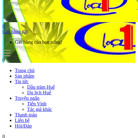
0
Giỏ hàng
(0)
Giỏ hàng của bạn trống!
0
Trang chủ
Sản phẩm
Tin tức
Dầu tràm Huế
Du lịch Huế
Truyện ngắn
Tiến Vinh
Tác giả khác
Thanh toán
Liên hệ
Hỏi/Đáp
0