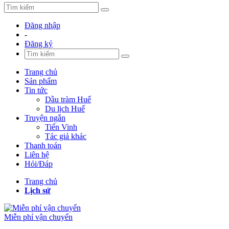
Đăng nhập
-
Đăng ký
Trang chủ
Sản phẩm
Tin tức
Dầu tràm Huế
Du lịch Huế
Truyện ngắn
Tiến Vinh
Tác giả khác
Thanh toán
Liên hệ
Hỏi/Đáp
Trang chủ
Lịch sử
Miễn phí vận chuyển